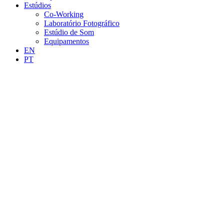
Estúdios
Co-Working
Laboratório Fotográfico
Estúdio de Som
Equipamentos
EN
PT