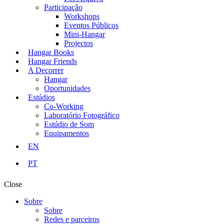
Participação
Workshops
Eventos Públicos
Mini-Hangar
Projectos
Hangar Books
Hangar Friends
A Decorrer
Hangar
Oportunidades
Estúdios
Co-Working
Laboratório Fotográfico
Estúdio de Som
Equipamentos
EN
PT
Close
Sobre
Sobre
Redes e parceiros