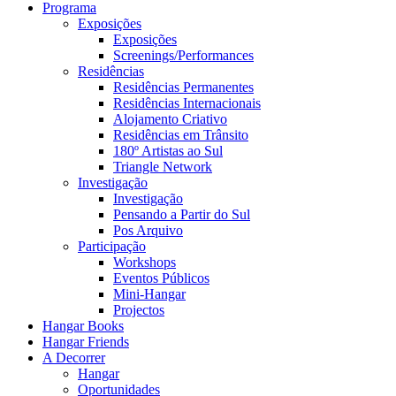
Programa
Exposições
Exposições
Screenings/Performances
Residências
Residências Permanentes
Residências Internacionais
Alojamento Criativo
Residências em Trânsito
180º Artistas ao Sul
Triangle Network
Investigação
Investigação
Pensando a Partir do Sul
Pos Arquivo
Participação
Workshops
Eventos Públicos
Mini-Hangar
Projectos
Hangar Books
Hangar Friends
A Decorrer
Hangar
Oportunidades