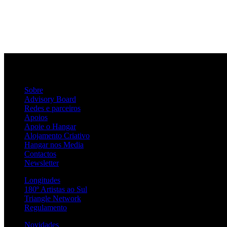
Sobre
Advisory Board
Redes e parceiros
Apoios
Apoie o Hangar
Alojamento Criativo
Hangar nos Media
Contactos
Newsletter
Longitudes
180º Artistas ao Sul
Triangle Network
Regulamento
Novidades