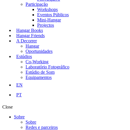
Participação
Workshops
Eventos Públicos
Mini-Hangar
Projectos
Hangar Books
Hangar Friends
A Decorrer
Hangar
Oportunidades
Estúdios
Co-Working
Laboratório Fotográfico
Estúdio de Som
Equipamentos
EN
PT
Close
Sobre
Sobre
Redes e parceiros