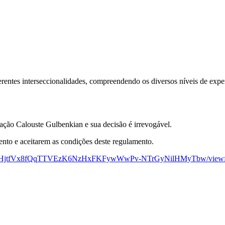
erentes interseccionalidades, compreendendo os diversos níveis de experi
ação Calouste Gulbenkian e sua decisão é irrevogável.
nto e aceitarem as condições deste regulamento.
QLSe41HjtfVx8fQqTTVEzK6NzHxFKFywWwPv-NTrGyNilHMyTbw/view