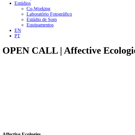
Estúdios
Co-Working
Laboratório Fotográfico
Estúdio de Som
Equipamentos
EN
PT
OPEN CALL | Affective Ecologi
Affective Ecologies