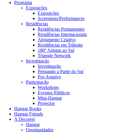
Programa
Exposições
Exposições
Screenings/Performances
Residências
Residências Permanentes
Residências Internacionais
Alojamento Criativo
Residências em Trânsito
180º Artistas ao Sul
Triangle Network
Investigação
Investigação
Pensando a Partir do Sul
Pos Arquivo
Participação
Workshops
Eventos Públicos
Mini-Hangar
Projectos
Hangar Books
Hangar Friends
A Decorrer
Hangar
Oportunidades