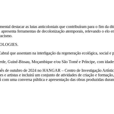
ental destacar as lutas anticoloniais que contribuíram para o fim da d
 apresenta ferramentas de decolonização atemporais, relevando o elo en
racismo.
 ECOLOGIES.
Cabral que assentam na interligação da regeneração ecológica, social e po
 Verde, Guiné-Bissau, Moçambique e/ou São Tomé e Príncipe, com idades
te o mês de outubro de 2024 no HANGAR – Centro de Investigação Artís
 artistas e incluirá um conjunto de atividades de criação e formação, 
inará com uma conversa pública e apresentação das obras produzidas dur