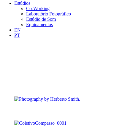
Estúdios
Co-Working
Laboratório Fotográfico
Estúdio de Som
Equipamentos
EN
PT