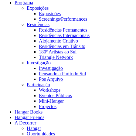
Programa
Exposições
Exposições
Screenings/Performances
Residências
Residências Permanentes
Residências Internacionais
Alojamento Criativo
Residências em Trânsito
180º Artistas ao Sul
Triangle Network
Investigação
Investigação
Pensando a Partir do Sul
Pos Arquivo
Participação
Workshops
Eventos Públicos
Mini-Hangar
Projectos
Hangar Books
Hangar Friends
A Decorrer
Hangar
Oportunidades