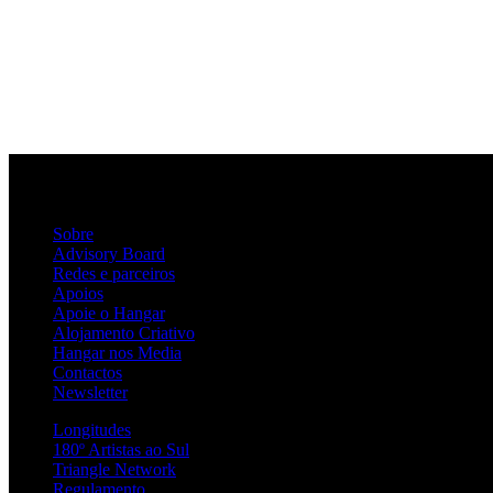
Sobre
Advisory Board
Redes e parceiros
Apoios
Apoie o Hangar
Alojamento Criativo
Hangar nos Media
Contactos
Newsletter
Longitudes
180º Artistas ao Sul
Triangle Network
Regulamento