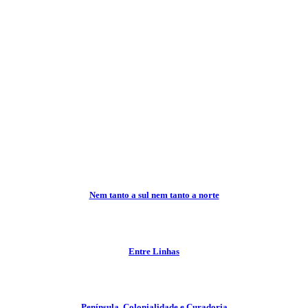
Nem tanto a sul nem tanto a norte
Entre Linhas
Península. Colonialidade e Curadoria