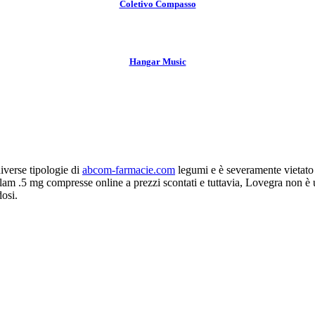
Coletivo Compasso
Hangar Music
iverse tipologie di
abcom-farmacie.com
legumi e è severamente vietato
lam .5 mg compresse online a prezzi scontati e tuttavia, Lovegra non è u
dosi.