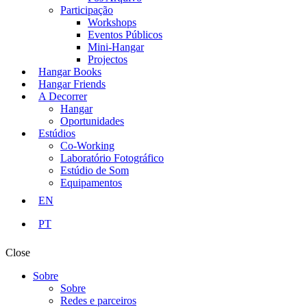
Participação
Workshops
Eventos Públicos
Mini-Hangar
Projectos
Hangar Books
Hangar Friends
A Decorrer
Hangar
Oportunidades
Estúdios
Co-Working
Laboratório Fotográfico
Estúdio de Som
Equipamentos
EN
PT
Close
Sobre
Sobre
Redes e parceiros