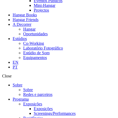
Eventos Públicos
Mini-Hangar
Projectos
Hangar Books
Hangar Friends
A Decorrer
Hangar
Oportunidades
Estúdios
Co-Working
Laboratório Fotográfico
Estúdio de Som
Equipamentos
EN
PT
Close
Sobre
Sobre
Redes e parceiros
Programa
Exposições
Exposições
Screenings/Performances