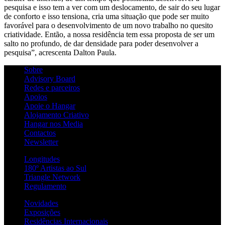
pesquisa e isso tem a ver com um deslocamento, de sair do seu lugar
de conforto e isso tensiona, cria uma situação que pode ser muito
favorável para o desenvolvimento de um novo trabalho no quesito
criatividade. Então, a nossa residência tem essa proposta de ser um
salto no profundo, de dar densidade para poder desenvolver a
pesquisa”, acrescenta Dalton Paula.
Sobre
Advisory Board
Redes e parceiros
Apoios
Apoie o Hangar
Alojamento Criativo
Hangar nos Media
Contactos
Newsletter
Longitudes
180º Artistas ao Sul
Triangle Network
Regulamento
Novidades
Exposições
Residências Internacionais