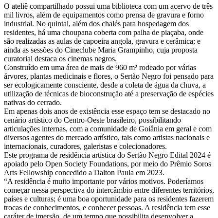
O ateliê compartilhado possui uma biblioteca com um acervo de três
mil livros, além de equipamentos como prensa de gravura e forno
industrial. No quintal, além dos chalés para hospedagem dos
residentes, há uma choupana coberta com palha de piaçaba, onde
são realizadas as aulas de capoeira angola, gravura e cerâmica; e
ainda as sessões do Cineclube Maria Grampinho, cuja proposta
curatorial destaca os cinemas negros.
Construído em uma área de mais de 960 m² rodeado por várias
árvores, plantas medicinais e flores, o Sertão Negro foi pensado para
ser ecologicamente consciente, desde a coleta de água da chuva, a
utilização de técnicas de bioconstrução até a preservação de espécies
nativas do cerrado.
Em apenas dois anos de existência esse espaço tem se destacado no
cenário artístico do Centro-Oeste brasileiro, possibilitando
articulações internas, com a comunidade de Goiânia em geral e com
diversos agentes do mercado artístico, tais como artistas nacionais e
internacionais, curadores, galeristas e colecionadores.
Este programa de residência artística do Sertão Negro Edital 2024 é
apoiado pelo Open Society Foundations, por meio do Prêmio Soros
Arts Fellowship concedido a Dalton Paula em 2023.
“A residência é muito importante por vários motivos. Poderíamos
começar nessa perspectiva do intercâmbio entre diferentes territórios,
países e culturas; é uma boa oportunidade para os residentes fazerem
trocas de conhecimentos, e conhecer pessoas. A residência tem esse
caráter de imersão, de um tempo que possibilita desenvolver a