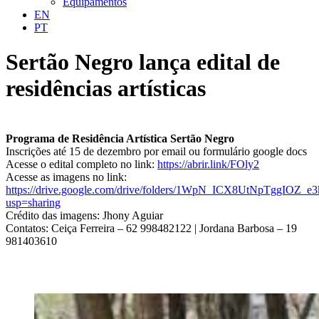
Equipamentos
EN
PT
Sertão Negro lança edital de
residências artísticas
Programa de Residência Artística Sertão Negro
Inscrições até 15 de dezembro por email ou formulário google docs
Acesse o edital completo no link:
https://abrir.link/FOly2
Acesse as imagens no link:
https://drive.google.com/drive/folders/1WpN_ICX8UtNpTggIOZ_e
usp=sharing
Crédito das imagens: Jhony Aguiar
Contatos: Ceiça Ferreira – 62 998482122 | Jordana Barbosa – 19
981403610