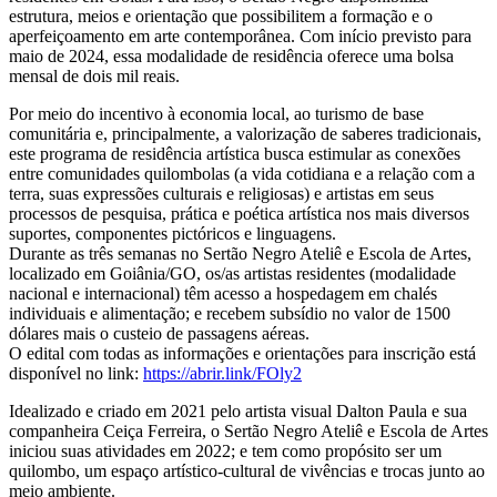
estrutura, meios e orientação que possibilitem a formação e o
aperfeiçoamento em arte contemporânea. Com início previsto para
maio de 2024, essa modalidade de residência oferece uma bolsa
mensal de dois mil reais.
Por meio do incentivo à economia local, ao turismo de base
comunitária e, principalmente, a valorização de saberes tradicionais,
este programa de residência artística busca estimular as conexões
entre comunidades quilombolas (a vida cotidiana e a relação com a
terra, suas expressões culturais e religiosas) e artistas em seus
processos de pesquisa, prática e poética artística nos mais diversos
suportes, componentes pictóricos e linguagens.
Durante as três semanas no Sertão Negro Ateliê e Escola de Artes,
localizado em Goiânia/GO, os/as artistas residentes (modalidade
nacional e internacional) têm acesso a hospedagem em chalés
individuais e alimentação; e recebem subsídio no valor de 1500
dólares mais o custeio de passagens aéreas.
O edital com todas as informações e orientações para inscrição está
disponível no link:
https://abrir.link/FOly2
Idealizado e criado em 2021 pelo artista visual Dalton Paula e sua
companheira Ceiça Ferreira, o Sertão Negro Ateliê e Escola de Artes
iniciou suas atividades em 2022; e tem como propósito ser um
quilombo, um espaço artístico-cultural de vivências e trocas junto ao
meio ambiente.