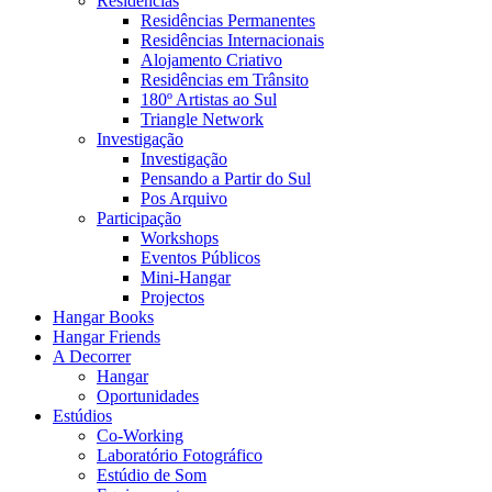
Residências
Residências Permanentes
Residências Internacionais
Alojamento Criativo
Residências em Trânsito
180º Artistas ao Sul
Triangle Network
Investigação
Investigação
Pensando a Partir do Sul
Pos Arquivo
Participação
Workshops
Eventos Públicos
Mini-Hangar
Projectos
Hangar Books
Hangar Friends
A Decorrer
Hangar
Oportunidades
Estúdios
Co-Working
Laboratório Fotográfico
Estúdio de Som