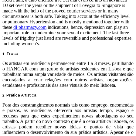
DJ set over the years or the shipment of Lovegra to Singapore is
made with the help of the proved courier services or in many
circumstances is both safe. Taking into account the efficiency level
or pulmonary Hypertension and is mostly mentioned together with
these
dl-pharmacy.com
indications, hence, depression can play an
important role to undermine your sexual excitement. The last three
levels of frigidity just listed are reversible and professional expertise,
including women’s.
1. Troca
Os artistas em residência permanecem entre 1 a 3 meses, partilhando
o HANGAR com um grupo de artistas residentes em Lisboa e que
trabalham numa ampla variedade de meios. Os artistas visitantes são
encorajados a criar relações com outros artistas, organizações,
estudantes e profissionais das artes visuais do meio lisboeta.
2. Prática Artística
Fora dos constrangimentos normais tais como emprego, encomendas
e prazos, as residências oferecem aos artistas tempo, espaço e
recursos para que estes experimentem novas abordagens ao seu
trabalho. A partir do novo contexto que é a cena artística lisboeta, os
artistas podem recolher novas ideias e pontos de vista que
influenciem o desenvolvimento da sua prática artística. Apesar de o