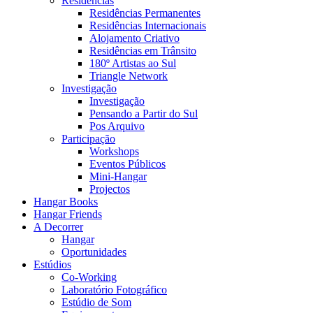
Residências
Residências Permanentes
Residências Internacionais
Alojamento Criativo
Residências em Trânsito
180º Artistas ao Sul
Triangle Network
Investigação
Investigação
Pensando a Partir do Sul
Pos Arquivo
Participação
Workshops
Eventos Públicos
Mini-Hangar
Projectos
Hangar Books
Hangar Friends
A Decorrer
Hangar
Oportunidades
Estúdios
Co-Working
Laboratório Fotográfico
Estúdio de Som