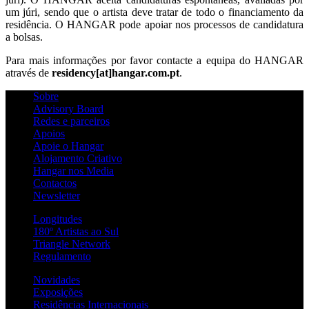
um júri, sendo que o artista deve tratar de todo o financiamento da
residência. O HANGAR pode apoiar nos processos de candidatura
a bolsas.
Para mais informações por favor contacte a equipa do HANGAR
através de
residency[at]hangar.com.pt
.
Sobre
Advisory Board
Redes e parceiros
Apoios
Apoie o Hangar
Alojamento Criativo
Hangar nos Media
Contactos
Newsletter
Longitudes
180º Artistas ao Sul
Triangle Network
Regulamento
Novidades
Exposições
Residências Internacionais