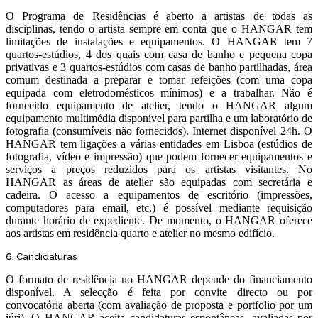
O Programa de Residências é aberto a artistas de todas as
disciplinas, tendo o artista sempre em conta que o HANGAR tem
limitações de instalações e equipamentos. O HANGAR tem 7
quartos-estúdios, 4 dos quais com casa de banho e pequena copa
privativas e 3 quartos-estúdios com casas de banho partilhadas, área
comum destinada a preparar e tomar refeições (com uma copa
equipada com eletrodomésticos mínimos) e a trabalhar. Não é
fornecido equipamento de atelier, tendo o HANGAR algum
equipamento multimédia disponível para partilha e um laboratório de
fotografia (consumíveis não fornecidos). Internet disponível 24h. O
HANGAR tem ligações a várias entidades em Lisboa (estúdios de
fotografia, vídeo e impressão) que podem fornecer equipamentos e
serviços a preços reduzidos para os artistas visitantes. No
HANGAR as áreas de atelier são equipadas com secretária e
cadeira. O acesso a equipamentos de escritório (impressões,
computadores para email, etc.) é possível mediante requisição
durante horário de expediente. De momento, o HANGAR oferece
aos artistas em residência quarto e atelier no mesmo edifício.
6. Candidaturas
O formato de residência no HANGAR depende do financiamento
disponível. A selecção é feita por convite directo ou por
convocatória aberta (com avaliação de proposta e portfolio por um
júri). O HANGAR aceita candidaturas espontâneas, avaliadas por