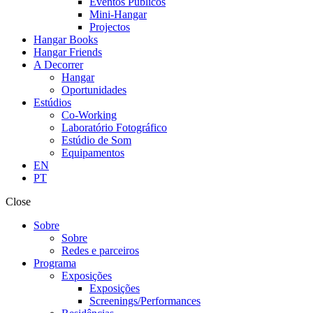
Eventos Públicos
Mini-Hangar
Projectos
Hangar Books
Hangar Friends
A Decorrer
Hangar
Oportunidades
Estúdios
Co-Working
Laboratório Fotográfico
Estúdio de Som
Equipamentos
EN
PT
Close
Sobre
Sobre
Redes e parceiros
Programa
Exposições
Exposições
Screenings/Performances