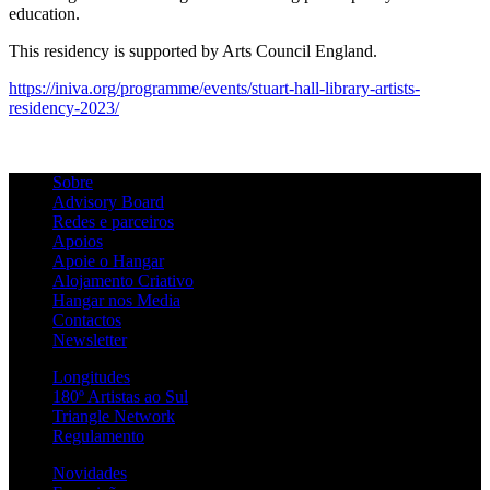
education.
This residency is supported by Arts Council England.
https://iniva.org/programme/events/stuart-hall-library-artists-
residency-2023/
Sobre
Advisory Board
Redes e parceiros
Apoios
Apoie o Hangar
Alojamento Criativo
Hangar nos Media
Contactos
Newsletter
Longitudes
180º Artistas ao Sul
Triangle Network
Regulamento
Novidades