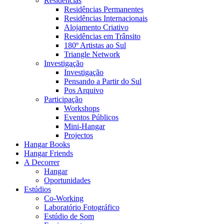
Residências
Residências Permanentes
Residências Internacionais
Alojamento Criativo
Residências em Trânsito
180º Artistas ao Sul
Triangle Network
Investigação
Investigação
Pensando a Partir do Sul
Pos Arquivo
Participação
Workshops
Eventos Públicos
Mini-Hangar
Projectos
Hangar Books
Hangar Friends
A Decorrer
Hangar
Oportunidades
Estúdios
Co-Working
Laboratório Fotográfico
Estúdio de Som