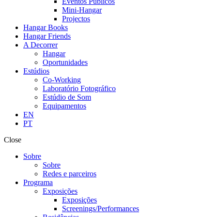
Eventos Públicos
Mini-Hangar
Projectos
Hangar Books
Hangar Friends
A Decorrer
Hangar
Oportunidades
Estúdios
Co-Working
Laboratório Fotográfico
Estúdio de Som
Equipamentos
EN
PT
Close
Sobre
Sobre
Redes e parceiros
Programa
Exposições
Exposições
Screenings/Performances