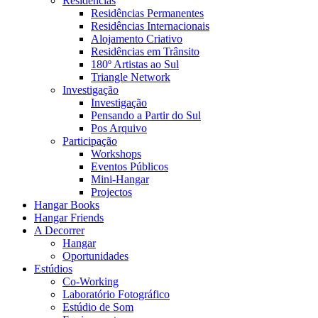
Residências
Residências Permanentes
Residências Internacionais
Alojamento Criativo
Residências em Trânsito
180º Artistas ao Sul
Triangle Network
Investigação
Investigação
Pensando a Partir do Sul
Pos Arquivo
Participação
Workshops
Eventos Públicos
Mini-Hangar
Projectos
Hangar Books
Hangar Friends
A Decorrer
Hangar
Oportunidades
Estúdios
Co-Working
Laboratório Fotográfico
Estúdio de Som