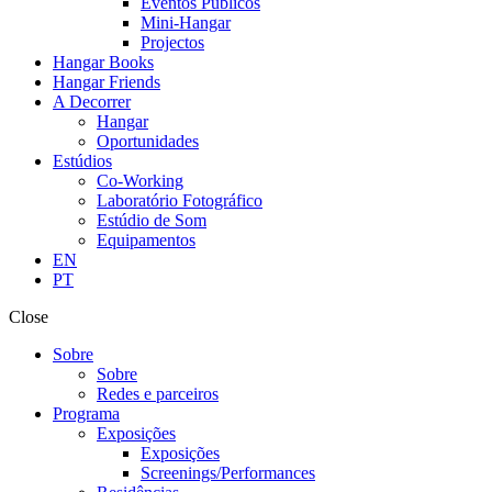
Eventos Públicos
Mini-Hangar
Projectos
Hangar Books
Hangar Friends
A Decorrer
Hangar
Oportunidades
Estúdios
Co-Working
Laboratório Fotográfico
Estúdio de Som
Equipamentos
EN
PT
Close
Sobre
Sobre
Redes e parceiros
Programa
Exposições
Exposições
Screenings/Performances