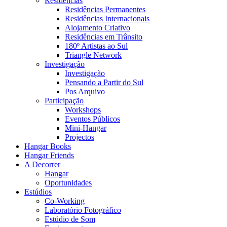
Residências
Residências Permanentes
Residências Internacionais
Alojamento Criativo
Residências em Trânsito
180º Artistas ao Sul
Triangle Network
Investigação
Investigação
Pensando a Partir do Sul
Pos Arquivo
Participação
Workshops
Eventos Públicos
Mini-Hangar
Projectos
Hangar Books
Hangar Friends
A Decorrer
Hangar
Oportunidades
Estúdios
Co-Working
Laboratório Fotográfico
Estúdio de Som