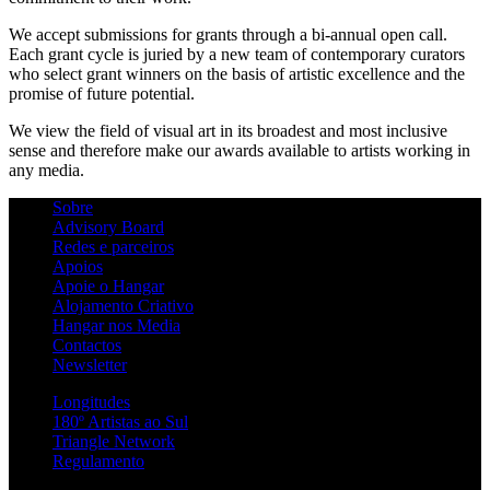
We accept submissions for grants through a bi-annual open call.
Each grant cycle is juried by a new team of contemporary curators
who select grant winners on the basis of artistic excellence and the
promise of future potential.
We view the field of visual art in its broadest and most inclusive
sense and therefore make our awards available to artists working in
any media.
Sobre
Advisory Board
Redes e parceiros
Apoios
Apoie o Hangar
Alojamento Criativo
Hangar nos Media
Contactos
Newsletter
Longitudes
180º Artistas ao Sul
Triangle Network
Regulamento