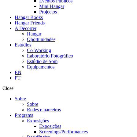
Eventos Públicos
Mini-Hangar
Projectos
Hangar Books
Hangar Friends
A Decorrer
Hangar
Oportunidades
Estúdios
Co-Working
Laboratório Fotográfico
Estúdio de Som
Equipamentos
EN
PT
Close
Sobre
Sobre
Redes e parceiros
Programa
Exposições
Exposições
Screenings/Performances