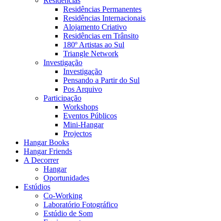
Residências
Residências Permanentes
Residências Internacionais
Alojamento Criativo
Residências em Trânsito
180º Artistas ao Sul
Triangle Network
Investigação
Investigação
Pensando a Partir do Sul
Pos Arquivo
Participação
Workshops
Eventos Públicos
Mini-Hangar
Projectos
Hangar Books
Hangar Friends
A Decorrer
Hangar
Oportunidades
Estúdios
Co-Working
Laboratório Fotográfico
Estúdio de Som