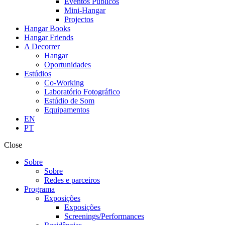
Eventos Públicos
Mini-Hangar
Projectos
Hangar Books
Hangar Friends
A Decorrer
Hangar
Oportunidades
Estúdios
Co-Working
Laboratório Fotográfico
Estúdio de Som
Equipamentos
EN
PT
Close
Sobre
Sobre
Redes e parceiros
Programa
Exposições
Exposições
Screenings/Performances