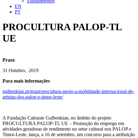
Equipamentos
EN
PT
PROCULTURA PALOP-TL
UE
Prazo
31 Outubro, 2019
Para mais informações
gulbenkian.pt/grant/procultura-apoio-a-mobilidade-internacional-de-
artistas-dos-palop-e-timor-leste/
A Fundação Calouste Gulbenkian, no âmbito do projeto
PROCULTURA PALOP-TL UE – Promoção do emprego em
atividades geradoras de rendimento no setor cultural nos PALOP e
Timor-Leste, lança, a 16 de setembro, um concurso para a atribuição