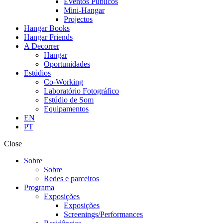
Eventos Públicos
Mini-Hangar
Projectos
Hangar Books
Hangar Friends
A Decorrer
Hangar
Oportunidades
Estúdios
Co-Working
Laboratório Fotográfico
Estúdio de Som
Equipamentos
EN
PT
Close
Sobre
Sobre
Redes e parceiros
Programa
Exposições
Exposições
Screenings/Performances