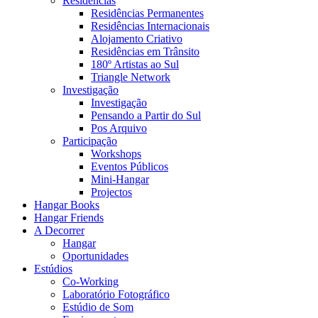
Residências
Residências Permanentes
Residências Internacionais
Alojamento Criativo
Residências em Trânsito
180º Artistas ao Sul
Triangle Network
Investigação
Investigação
Pensando a Partir do Sul
Pos Arquivo
Participação
Workshops
Eventos Públicos
Mini-Hangar
Projectos
Hangar Books
Hangar Friends
A Decorrer
Hangar
Oportunidades
Estúdios
Co-Working
Laboratório Fotográfico
Estúdio de Som