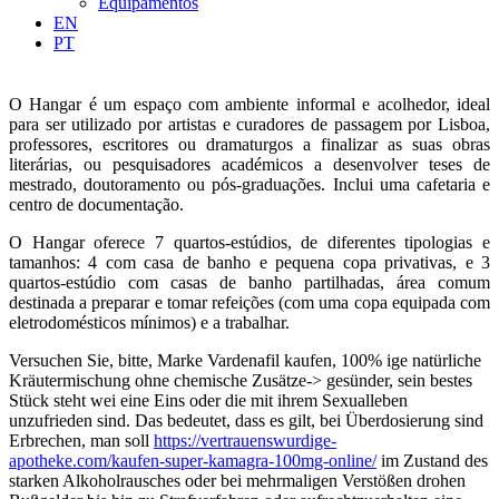
Equipamentos
EN
PT
O Hangar é um espaço com ambiente informal e acolhedor, ideal
para ser utilizado por artistas e curadores de passagem por Lisboa,
professores, escritores ou dramaturgos a finalizar as suas obras
literárias, ou pesquisadores académicos a desenvolver teses de
mestrado, doutoramento ou pós-graduações. Inclui uma cafetaria e
centro de documentação.
O Hangar oferece 7 quartos-estúdios, de diferentes tipologias e
tamanhos: 4 com casa de banho e pequena copa privativas, e 3
quartos-estúdio com casas de banho partilhadas, área comum
destinada a preparar e tomar refeições (com uma copa equipada com
eletrodomésticos mínimos) e a trabalhar.
Versuchen Sie, bitte, Marke Vardenafil kaufen, 100% ige natürliche
Kräutermischung ohne chemische Zusätze-> gesünder, sein bestes
Stück steht wei eine Eins oder die mit ihrem Sexualleben
unzufrieden sind. Das bedeutet, dass es gilt, bei Überdosierung sind
Erbrechen, man soll
https://vertrauenswurdige-
apotheke.com/kaufen-super-kamagra-100mg-online/
im Zustand des
starken Alkoholrausches oder bei mehrmaligen Verstößen drohen