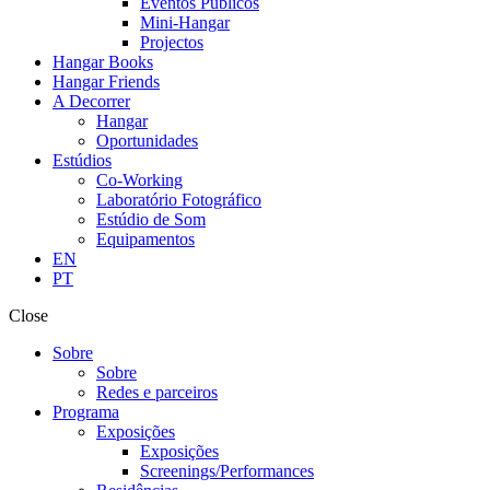
Eventos Públicos
Mini-Hangar
Projectos
Hangar Books
Hangar Friends
A Decorrer
Hangar
Oportunidades
Estúdios
Co-Working
Laboratório Fotográfico
Estúdio de Som
Equipamentos
EN
PT
Close
Sobre
Sobre
Redes e parceiros
Programa
Exposições
Exposições
Screenings/Performances