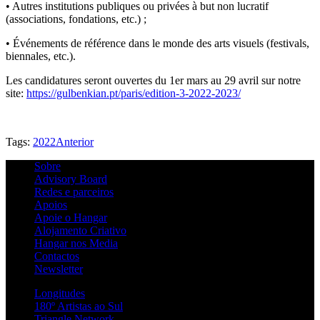
• Autres institutions publiques ou privées à but non lucratif
(associations, fondations, etc.) ;
• Événements de référence dans le monde des arts visuels (festivals,
biennales, etc.).
Les candidatures seront ouvertes du 1er mars au 29 avril sur notre
site:
https://gulbenkian.pt/paris/edition-3-2022-2023/
Tags:
2022
Anterior
Sobre
Advisory Board
Redes e parceiros
Apoios
Apoie o Hangar
Alojamento Criativo
Hangar nos Media
Contactos
Newsletter
Longitudes
180º Artistas ao Sul
Triangle Network