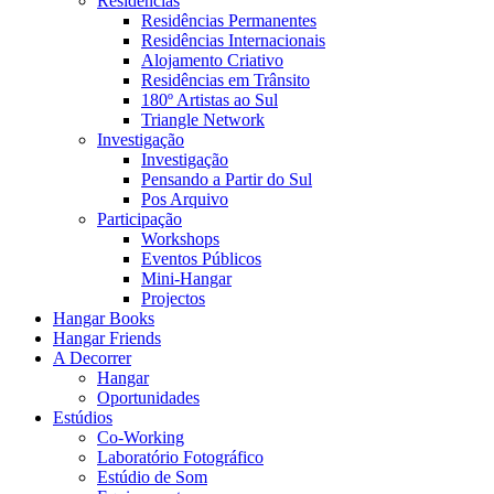
Residências
Residências Permanentes
Residências Internacionais
Alojamento Criativo
Residências em Trânsito
180º Artistas ao Sul
Triangle Network
Investigação
Investigação
Pensando a Partir do Sul
Pos Arquivo
Participação
Workshops
Eventos Públicos
Mini-Hangar
Projectos
Hangar Books
Hangar Friends
A Decorrer
Hangar
Oportunidades
Estúdios
Co-Working
Laboratório Fotográfico
Estúdio de Som