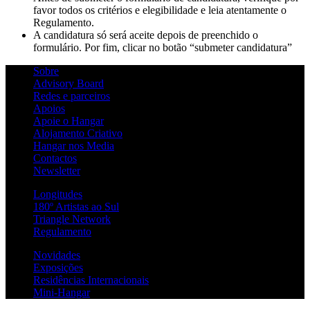
favor todos os critérios e elegibilidade e leia atentamente o
Regulamento.
A candidatura só será aceite depois de preenchido o
formulário. Por fim, clicar no botão “submeter candidatura”
Sobre
Advisory Board
Redes e parceiros
Apoios
Apoie o Hangar
Alojamento Criativo
Hangar nos Media
Contactos
Newsletter
Longitudes
180º Artistas ao Sul
Triangle Network
Regulamento
Novidades
Exposições
Residências Internacionais
Mini-Hangar