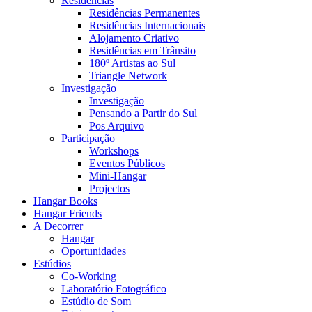
Residências
Residências Permanentes
Residências Internacionais
Alojamento Criativo
Residências em Trânsito
180º Artistas ao Sul
Triangle Network
Investigação
Investigação
Pensando a Partir do Sul
Pos Arquivo
Participação
Workshops
Eventos Públicos
Mini-Hangar
Projectos
Hangar Books
Hangar Friends
A Decorrer
Hangar
Oportunidades
Estúdios
Co-Working
Laboratório Fotográfico
Estúdio de Som