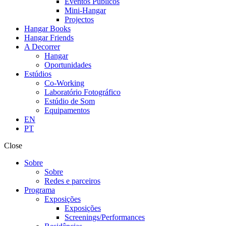
Eventos Públicos
Mini-Hangar
Projectos
Hangar Books
Hangar Friends
A Decorrer
Hangar
Oportunidades
Estúdios
Co-Working
Laboratório Fotográfico
Estúdio de Som
Equipamentos
EN
PT
Close
Sobre
Sobre
Redes e parceiros
Programa
Exposições
Exposições
Screenings/Performances