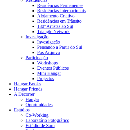
Residências
Residências Permanentes
Residências Internacionais
Alojamento Criativo
Residências em Trânsito
180º Artistas ao Sul
Triangle Network
Investigação
Investigação
Pensando a Partir do Sul
Pos Arquivo
Participação
Workshops
Eventos Públicos
Mini-Hangar
Projectos
Hangar Books
Hangar Friends
A Decorrer
Hangar
Oportunidades
Estúdios
Co-Working
Laboratório Fotográfico
Estúdio de Som