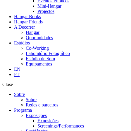
Eventos Públicos
Mini-Hangar
Projectos
Hangar Books
Hangar Friends
A Decorrer
Hangar
Oportunidades
Estúdios
Co-Working
Laboratório Fotográfico
Estúdio de Som
Equipamentos
EN
PT
Close
Sobre
Sobre
Redes e parceiros
Programa
Exposições
Exposições
Screenings/Performances