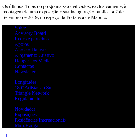
Os últimos 4 dias do programa são dedicados, exclusivamente, à
montagem de uma exposição e sua inauguração pública, a 7 de
Setembro de 2019, no espaço da Fortaleza de Maputo.
Sobre
Advisory Board
Redes e parceiros
Apoios
Apoie o Hangar
Alojamento Criativo
Hangar nos Media
Contactos
Newsletter
Longitudes
180º Artistas ao Sul
Triangle Network
Regulamento
Novidades
Exposições
Residências Internacionais
Mini-Hangar