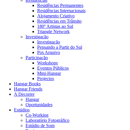
Residências
Residências Permanentes
Residências Internacionais
Alojamento Criativo
Residências em Trânsito
180º Artistas ao Sul
Triangle Network
Investigação
Investigação
Pensando a Partir do Sul
Pos Arquivo
Participação
Workshops
Eventos Públicos
Mini-Hangar
Projectos
Hangar Books
Hangar Friends
A Decorrer
Hangar
Oportunidades
Estúdios
Co-Working
Laboratório Fotográfico
Estúdio de Som