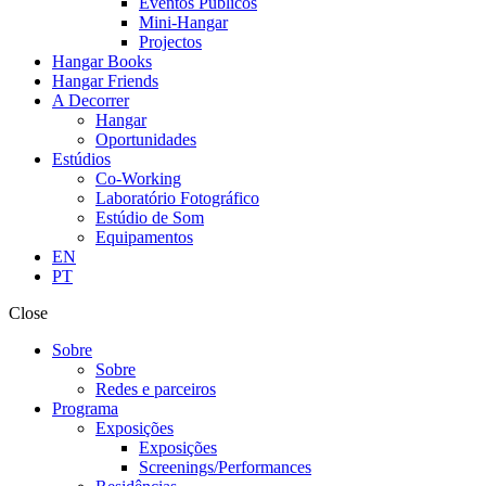
Eventos Públicos
Mini-Hangar
Projectos
Hangar Books
Hangar Friends
A Decorrer
Hangar
Oportunidades
Estúdios
Co-Working
Laboratório Fotográfico
Estúdio de Som
Equipamentos
EN
PT
Close
Sobre
Sobre
Redes e parceiros
Programa
Exposições
Exposições
Screenings/Performances