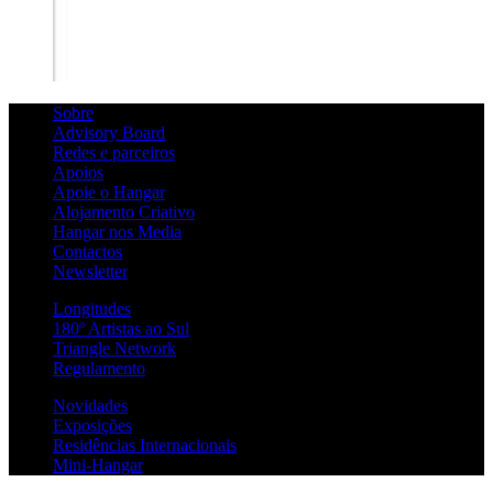
Sobre
Advisory Board
Redes e parceiros
Apoios
Apoie o Hangar
Alojamento Criativo
Hangar nos Media
Contactos
Newsletter
Longitudes
180º Artistas ao Sul
Triangle Network
Regulamento
Novidades
Exposições
Residências Internacionais
Mini-Hangar