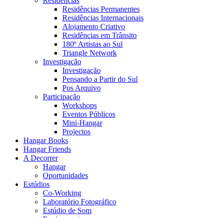
Residências
Residências Permanentes
Residências Internacionais
Alojamento Criativo
Residências em Trânsito
180º Artistas ao Sul
Triangle Network
Investigação
Investigação
Pensando a Partir do Sul
Pos Arquivo
Participação
Workshops
Eventos Públicos
Mini-Hangar
Projectos
Hangar Books
Hangar Friends
A Decorrer
Hangar
Oportunidades
Estúdios
Co-Working
Laboratório Fotográfico
Estúdio de Som