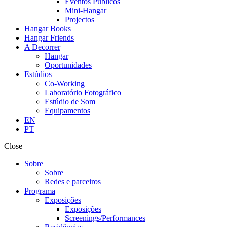
Eventos Públicos
Mini-Hangar
Projectos
Hangar Books
Hangar Friends
A Decorrer
Hangar
Oportunidades
Estúdios
Co-Working
Laboratório Fotográfico
Estúdio de Som
Equipamentos
EN
PT
Close
Sobre
Sobre
Redes e parceiros
Programa
Exposições
Exposições
Screenings/Performances