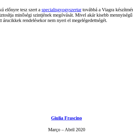
ú előnyre tesz szert a
specialisgyogyszertar
továbbá a Viagra készítmé
 biztosítja minőségi szintjének megóvását. Mivel akár kisebb mennyisé
ott árucikkek rendelésekor nem nyeri el megelégedettségét.
Giulia Frascino
Março – Abril 2020