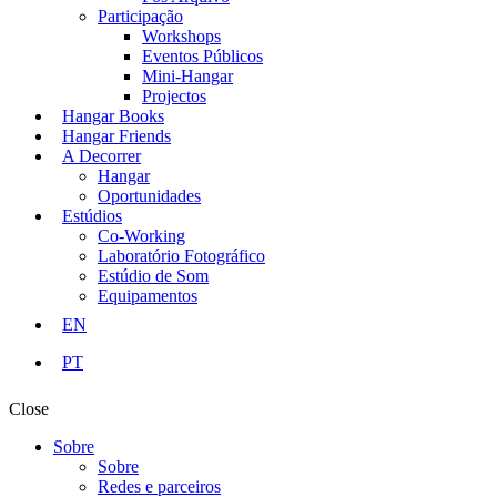
Participação
Workshops
Eventos Públicos
Mini-Hangar
Projectos
Hangar Books
Hangar Friends
A Decorrer
Hangar
Oportunidades
Estúdios
Co-Working
Laboratório Fotográfico
Estúdio de Som
Equipamentos
EN
PT
Close
Sobre
Sobre
Redes e parceiros