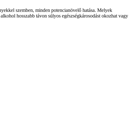
nyekkel szemben, minden potencianövelő hatása. Melyek
gű alkohol hosszabb távon súlyos egészségkárosodást okozhat vagy