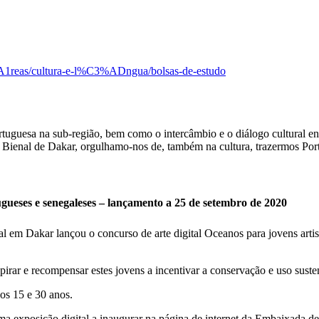
A1reas/cultura-e-l%C3%ADngua/bolsas-de-estudo
guesa na sub-região, bem como o intercâmbio e o diálogo cultural entr
a Bienal de Dakar, orgulhamo-nos de, também na cultura, trazermos Portu
ugueses e senegaleses – lançamento a 25 de setembro de 2020
 em Dakar lançou o concurso de arte digital Oceanos para jovens artist
inspirar e recompensar estes jovens a incentivar a conservação e uso sus
os 15 e 30 anos.
a exposição digital a inaugurar na página de internet da Embaixada de P