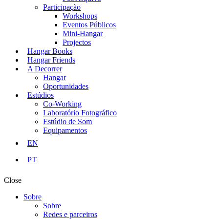
Participação
Workshops
Eventos Públicos
Mini-Hangar
Projectos
Hangar Books
Hangar Friends
A Decorrer
Hangar
Oportunidades
Estúdios
Co-Working
Laboratório Fotográfico
Estúdio de Som
Equipamentos
EN
PT
Close
Sobre
Sobre
Redes e parceiros