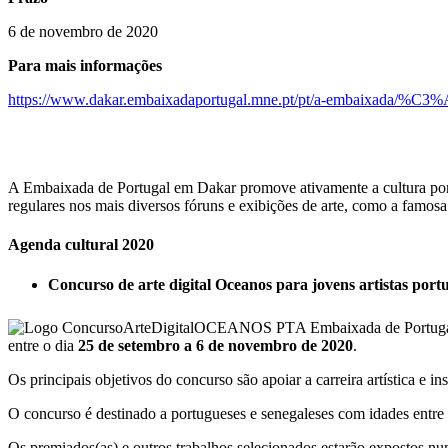
6 de novembro de 2020
Para mais informações
https://www.dakar.embaixadaportugal.mne.pt/pt/a-embaixada/%C3%
A Embaixada de Portugal em Dakar promove ativamente a cultura portu
regulares nos mais diversos fóruns e exibições de arte, como a famos
Agenda cultural 2020
Concurso de arte digital Oceanos para jovens artistas port
A Embaixada de Portugal
entre o dia
25 de setembro a 6 de novembro de 2020
.
Os principais objetivos do concurso são apoiar a carreira artística e 
O concurso é destinado a portugueses e senegaleses com idades entre 
Os premiados(as) e outros trabalhos selecionados estarão expostos num