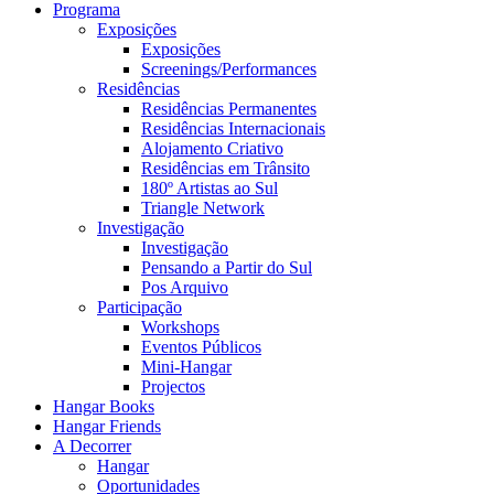
Programa
Exposições
Exposições
Screenings/Performances
Residências
Residências Permanentes
Residências Internacionais
Alojamento Criativo
Residências em Trânsito
180º Artistas ao Sul
Triangle Network
Investigação
Investigação
Pensando a Partir do Sul
Pos Arquivo
Participação
Workshops
Eventos Públicos
Mini-Hangar
Projectos
Hangar Books
Hangar Friends
A Decorrer
Hangar
Oportunidades