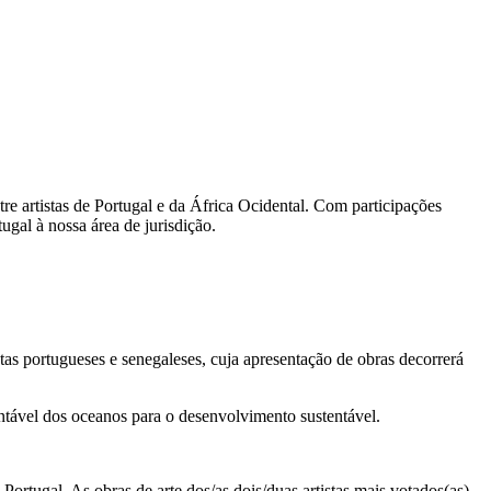
e artistas de Portugal e da África Ocidental. Com participações
gal à nossa área de jurisdição.
as portugueses e senegaleses, cuja apresentação de obras decorrerá
tentável dos oceanos para o desenvolvimento sustentável.
ortugal. As obras de arte dos/as dois/duas artistas mais votados(as),