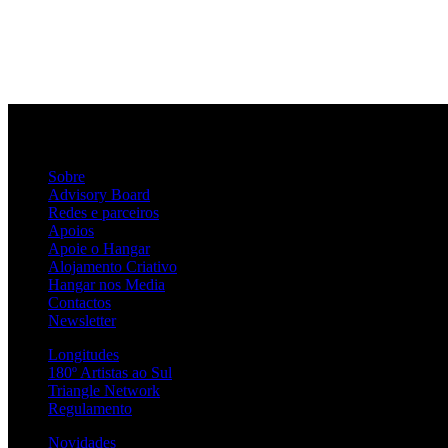
Sobre
Advisory Board
Redes e parceiros
Apoios
Apoie o Hangar
Alojamento Criativo
Hangar nos Media
Contactos
Newsletter
Longitudes
180º Artistas ao Sul
Triangle Network
Regulamento
Novidades