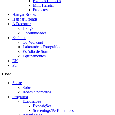
Eventos Públicos
Mini-Hangar
Projectos
Hangar Books
Hangar Friends
A Decorrer
Hangar
Oportunidades
Estúdios
Co-Working
Laboratório Fotográfico
Estúdio de Som
Equipamentos
EN
PT
Close
Sobre
Sobre
Redes e parceiros
Programa
Exposições
Exposições
Screenings/Performances