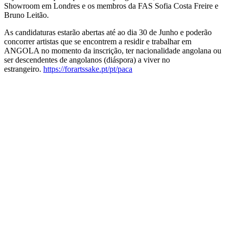
Showroom em Londres e os membros da FAS Sofia Costa Freire e
Bruno Leitão.
As candidaturas estarão abertas até ao dia 30 de Junho e poderão
concorrer artistas que se encontrem a residir e trabalhar em
ANGOLA no momento da inscrição, ter nacionalidade angolana ou
ser descendentes de angolanos (diáspora) a viver no
estrangeiro.
https://forartssake.pt/pt/paca
Sobre
Advisory Board
Redes e parceiros
Apoios
Apoie o Hangar
Alojamento Criativo
Hangar nos Media
Contactos
Newsletter
Longitudes
180º Artistas ao Sul
Triangle Network
Regulamento
Novidades