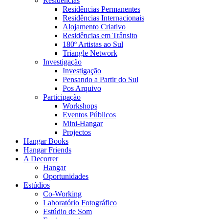
Residências
Residências Permanentes
Residências Internacionais
Alojamento Criativo
Residências em Trânsito
180º Artistas ao Sul
Triangle Network
Investigação
Investigação
Pensando a Partir do Sul
Pos Arquivo
Participação
Workshops
Eventos Públicos
Mini-Hangar
Projectos
Hangar Books
Hangar Friends
A Decorrer
Hangar
Oportunidades
Estúdios
Co-Working
Laboratório Fotográfico
Estúdio de Som