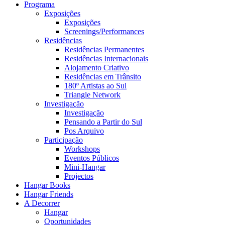
Programa
Exposições
Exposições
Screenings/Performances
Residências
Residências Permanentes
Residências Internacionais
Alojamento Criativo
Residências em Trânsito
180º Artistas ao Sul
Triangle Network
Investigação
Investigação
Pensando a Partir do Sul
Pos Arquivo
Participação
Workshops
Eventos Públicos
Mini-Hangar
Projectos
Hangar Books
Hangar Friends
A Decorrer
Hangar
Oportunidades