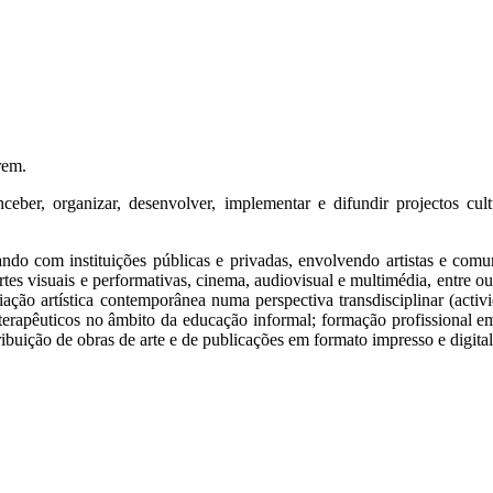
rem.
ber, organizar, desenvolver, implementar e difundir projectos cultur
ando com instituições públicas e privadas, envolvendo artistas e comun
tes visuais e performativas, cinema, audiovisual e multimédia, entre ou
ão artística contemporânea numa perspectiva transdisciplinar (activida
 terapêuticos no âmbito da educação informal; formação profissional em
tribuição de obras de arte e de publicações em formato impresso e digital