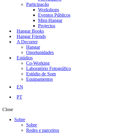
Participação
Workshops
Eventos Públicos
Mini-Hangar
Projectos
Hangar Books
Hangar Friends
A Decorrer
Hangar
Oportunidades
Estúdios
Co-Working
Laboratório Fotográfico
Estúdio de Som
Equipamentos
EN
PT
Close
Sobre
Sobre
Redes e parceiros