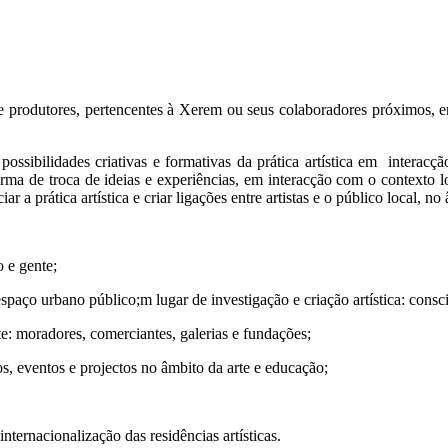
rodutores, pertencentes à Xerem ou seus colaboradores próximos, em c
s possibilidades criativas e formativas da prática artística em interacç
aforma de troca de ideias e experiências, em interacção com o contex
r a prática artística e criar ligações entre artistas e o público local, n
 e gente;
aço urbano público;m lugar de investigação e criação artística: consciên
e: moradores, comerciantes, galerias e fundações;
, eventos e projectos no âmbito da arte e educação;
internacionalização das residências artísticas.