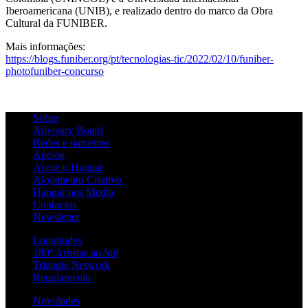
Iberoamericana (UNIB), e realizado dentro do marco da Obra
Cultural da FUNIBER.
Mais informações:
https://blogs.funiber.org/pt/tecnologias-tic/2022/02/10/funiber-
photofuniber-concurso
Sobre
Advisory Board
Redes e parceiros
Apoios
Apoie o Hangar
Alojamento Criativo
Hangar nos Media
Contactos
Newsletter
Longitudes
180º Artistas ao Sul
Triangle Network
Regulamento
Novidades