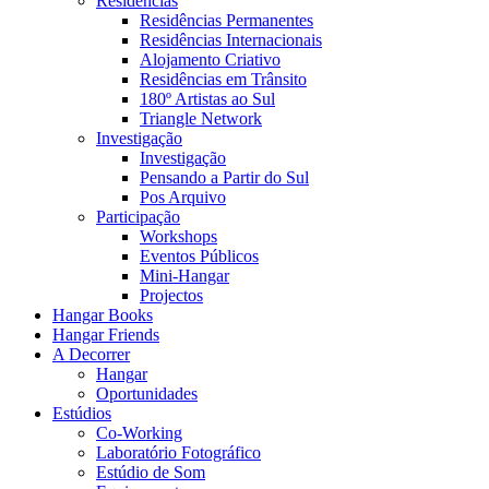
Residências
Residências Permanentes
Residências Internacionais
Alojamento Criativo
Residências em Trânsito
180º Artistas ao Sul
Triangle Network
Investigação
Investigação
Pensando a Partir do Sul
Pos Arquivo
Participação
Workshops
Eventos Públicos
Mini-Hangar
Projectos
Hangar Books
Hangar Friends
A Decorrer
Hangar
Oportunidades
Estúdios
Co-Working
Laboratório Fotográfico
Estúdio de Som