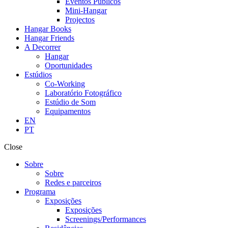
Eventos Públicos
Mini-Hangar
Projectos
Hangar Books
Hangar Friends
A Decorrer
Hangar
Oportunidades
Estúdios
Co-Working
Laboratório Fotográfico
Estúdio de Som
Equipamentos
EN
PT
Close
Sobre
Sobre
Redes e parceiros
Programa
Exposições
Exposições
Screenings/Performances