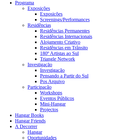
Programa
Exposições
Exposições
Screenings/Performances
Residências
Residências Permanentes
Residências Internacionais
Alojamento Criativo
Residências em Trânsito
180º Artistas ao Sul
Triangle Network
Investigação
Investigação
Pensando a Partir do Sul
Pos Arquivo
Participação
Workshops
Eventos Públicos
Mini-Hangar
Projectos
Hangar Books
Hangar Friends
A Decorrer
Hangar
Oportunidades