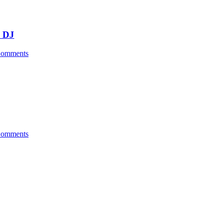
& DJ
omments
omments