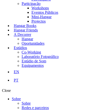
Participação
Workshops
Eventos Públicos
Mini-Hangar
Projectos
Hangar Books
Hangar Friends
A Decorrer
Hangar
Oportunidades
Estúdios
Co-Working
Laboratório Fotográfico
Estúdio de Som
Equipamentos
EN
PT
Close
Sobre
Sobre
Redes e parceiros