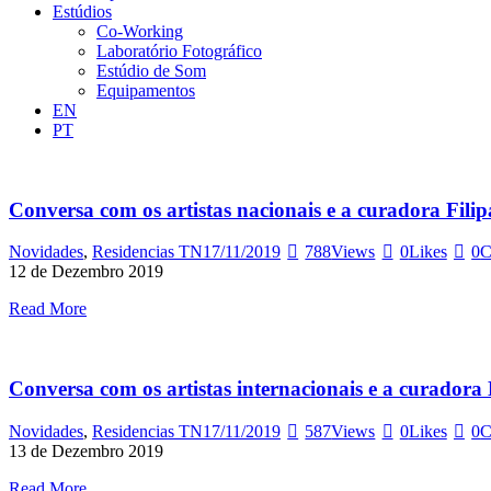
Estúdios
Co-Working
Laboratório Fotográfico
Estúdio de Som
Equipamentos
EN
PT
Conversa com os artistas nacionais e a curadora Filip
Novidades
,
Residencias TN
17/11/2019
788
Views
0
Likes
0
C
12 de Dezembro 2019
Read More
Conversa com os artistas internacionais e a curador
Novidades
,
Residencias TN
17/11/2019
587
Views
0
Likes
0
C
13 de Dezembro 2019
Read More