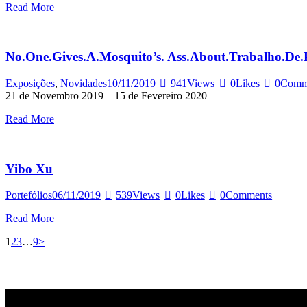
Read More
No.One.Gives.A.Mosquito’s. Ass.About.Trabalho.De.
Exposições
,
Novidades
10/11/2019
941
Views
0
Likes
0
Comm
21 de Novembro 2019 – 15 de Fevereiro 2020
Read More
Yibo Xu
Portefólios
06/11/2019
539
Views
0
Likes
0
Comments
Read More
Paginação
Page
Page
Page
Page
1
2
3
…
9
>
dos
conteúdos