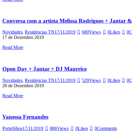
Conversa com a artista Melissa Rodrigues + Jantar 
Novidades
,
Residencias TN
17/11/2019
680
Views
0
Likes
0
C
17 de Dezembro 2019
Read More
Open Day + Jantar + DJ Maurrice
Novidades
,
Residencias TN
17/11/2019
529
Views
0
Likes
0
C
20 de Dezembro 2019
Read More
Vanessa Fernandes
Portefólios
17/11/2019
886
Views
0
Likes
0
Comments