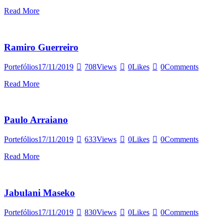
Read More
Ramiro Guerreiro
Portefólios
17/11/2019
708
Views
0
Likes
0
Comments
Read More
Paulo Arraiano
Portefólios
17/11/2019
633
Views
0
Likes
0
Comments
Read More
Jabulani Maseko
Portefólios
17/11/2019
830
Views
0
Likes
0
Comments