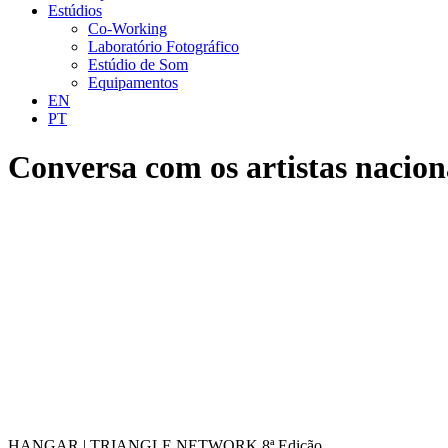
Estúdios
Co-Working
Laboratório Fotográfico
Estúdio de Som
Equipamentos
EN
PT
Conversa com os artistas naciona
HANGAR | TRIANGLE NETWORK 8ª Edição