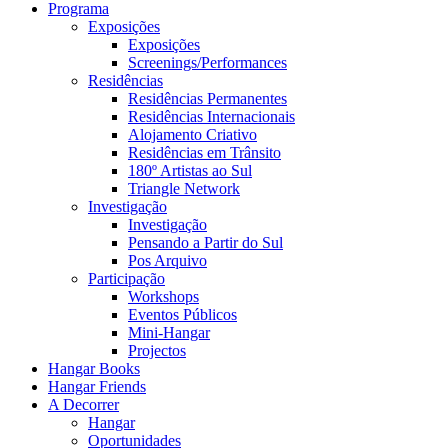
Programa
Exposições
Exposições
Screenings/Performances
Residências
Residências Permanentes
Residências Internacionais
Alojamento Criativo
Residências em Trânsito
180º Artistas ao Sul
Triangle Network
Investigação
Investigação
Pensando a Partir do Sul
Pos Arquivo
Participação
Workshops
Eventos Públicos
Mini-Hangar
Projectos
Hangar Books
Hangar Friends
A Decorrer
Hangar
Oportunidades