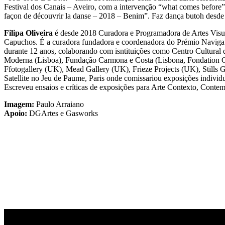
Festival dos Canais – Aveiro, com a intervenção “what comes before
façon de découvrir la danse – 2018 – Benim”. Faz dança butoh desde
Filipa Oliveira
é desde 2018 Curadora e Programadora de Artes Visua
Capuchos. É a curadora fundadora e coordenadora do Prémio Navigat
durante 12 anos, colaborando com isntituições como Centro Cultura
Moderna (Lisboa), Fundação Carmona e Costa (Lisbona, Fondation C
Ffotogallery (UK), Mead Gallery (UK), Frieze Projects (UK), Stills G
Satellite no Jeu de Paume, Paris onde comissariou exposições indivi
Escreveu ensaios e críticas de exposições para Arte Contexto, Conte
Imagem:
Paulo Arraiano
Apoio:
DGArtes e Gasworks