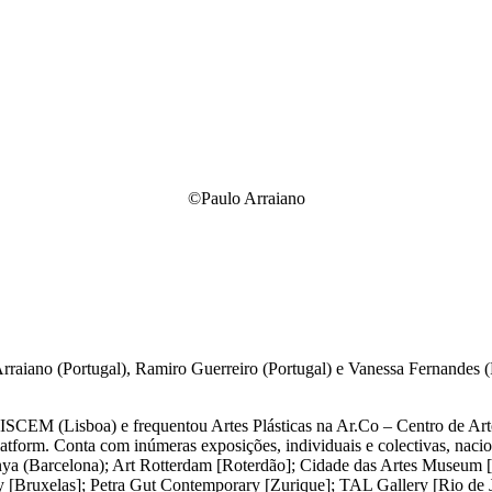
©Paulo Arraiano
Arraiano (Portugal), Ramiro Guerreiro (Portugal) e Vanessa Fernandes 
ISCEM (Lisboa) e frequentou Artes Plásticas na Ar.Co – Centro de Art
platform. Conta com inúmeras exposições, individuais e colectivas, naci
unya (Barcelona); Art Rotterdam [Roterdão]; Cidade das Artes Museum
Bruxelas]; Petra Gut Contemporary [Zurique]; TAL Gallery [Rio de Jan