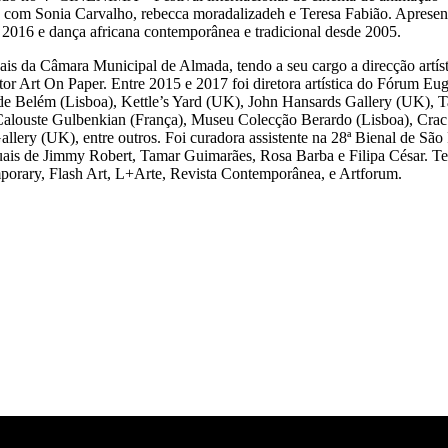
” com Sonia Carvalho, rebecca moradalizadeh e Teresa Fabião. Apresen
 2016 e dança africana contemporânea e tradicional desde 2005.
is da Câmara Municipal de Almada, tendo a seu cargo a direcção artís
or Art On Paper. Entre 2015 e 2017 foi diretora artística do Fórum E
l de Belém (Lisboa), Kettle’s Yard (UK), John Hansards Gallery (UK),
alouste Gulbenkian (França), Museu Colecção Berardo (Lisboa), Crac 
allery (UK), entre outros. Foi curadora assistente na 28ª Bienal de S
duais de Jimmy Robert, Tamar Guimarães, Rosa Barba e Filipa César. Tem
mporary, Flash Art, L+Arte, Revista Contemporânea, e Artforum.