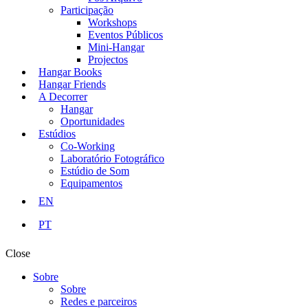
Participação
Workshops
Eventos Públicos
Mini-Hangar
Projectos
Hangar Books
Hangar Friends
A Decorrer
Hangar
Oportunidades
Estúdios
Co-Working
Laboratório Fotográfico
Estúdio de Som
Equipamentos
EN
PT
Close
Sobre
Sobre
Redes e parceiros