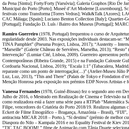
da Pena [Sintra]; Forty/Forty [Varsóvia]; Galeria Graphos [Rio De 
Municipal do Porto [Porto]; Museé d’Art Moderne [Luxembourg], Sco
festivais como Transforma [Torres Vedras]; Walk&Talk [Azores]; LAC 
CAC Málaga; [Spain]; Luciano Benton Collection [Italy]; Quartier-G
[Portugal]; Fundação D. Luís / Bairro dos Museus [Portugal]; MARCC
Ramiro Guerreiro
(1978, Portugal) frequentou o curso de Arquitet
regularidade desde 2003. Nas exposições individuais destacam-se:
TINA Pamphlet” (Pneuma Project, Lisboa, 2017); “Austerity – Interna
“Marseille” (Galerie Château de Servières, Marselha, 2013); “Resto”
Intervenção” (Lumiar Cité, Lisboa, 2009). Guerreiro apresentou perf
Contemporâneas (Ribeira Grande, 2015) e na Fundação Calouste Gulbe
Cordoaria Nacional, Lisboa, 2019); “Escala 1:1” (Tabacalera, Madri
reparaste como um ponto de interrogação(…)” (Atelier-Museu Júlio 
Luz, Luz, 2013), “This and There” (Palais de Tokyo e Fondation d’e
Menção Honrosa pela exposição nos prémios EDP Novos Artistas e fo
Vanessa Fernandes
(1978, Guiné-Bissau) fez o segundo ano em Des
Julho de 2016, o Mestrado em Realização de Cinema e Televisão na 
como realizadora está a fazer uma série para a RTPlab “Matemática 
Filipe, vencedores do Criatória do Porto 2018/19. Realizou algumas c
Eckert de Filme Etnográfico – Bragança, Amazónia – Brasil), “FIJI”
antiracista MICAR 2018 – Porto.), “Si destinu” (prémio de melhor cur
Diaspora do Nilo – Kampala 2016 e no Equality Festival de Kiev 201
“TIC TAC BOOM! ” filme de Animação com Tânia Duarte selecionado