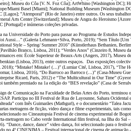
Janeiro]; Museu do Côa [V. N. Foz Côa]; ArtWhino [Washington DC]; Hi
pe/Miami Basel [Miami]; National Building Museum [Washington DC]; 
[Lagos]; ”Atemporal” (Rio de Janeiro) entre outros. Os seus trabalhos
eneral Arts Center [Switzerland]; Museu de Angra do Heroismo [Azore
 [Portugal] e inúmeras coleções privadas.
ura na Universidade do Porto para passar ao Programa de Estudos Ind
 “Moi Aussi…” (Galeria Lehmann+Silva, Porto, 2019); “Sem Título [Um
tional Style – Spring/ Summer 2016” (Künstlerhaus Bethanien, Berlim, 
 (Pavilhão Branco, Lisboa, 2011); “Verdes Anos” (Cinzeiro 8, Museu d
ormances em: École Superieur de Beaux-Arts (Angers, 2017), Museu de 
nkian (Lisboa, 2013), entre outros espaços. Das exposições colectiv
d, 2018); “Mistake! Mistake! (…)” (Lumiar Cité, Lisboa, 2017), “The 
Pomar, Lisboa, 2016), “Do Barroco ao Barroco (…)” (Casa-Museu Guerr
ntreprise Ricard, Paris, 2012) e “The Multicultural in Our Time” (G
i também premiado na 1a edição do “BES revelação” (Casa de Serralve
ign de Comunicação na Faculdade de Belas Artes do Porto, terminou o
ESAP. Participa no III Festival de Rua de Layounne, Sahara Ocidental
Salteada” com Inês Guimarães (Mathgurl), e o documentário “Talea Jac
urtas metragens de ficção, video dança e filme experimentais, tais com
, selecionado no Cineautopsia Festival de cinema experimental de Bog
ta-metragem no Cabo verde International film festival, na Ilha do Sal 
6). “Dance, dance, dance” video dança, foi seleccionado para o fest
 no 4º CINENIMA – Festival internacional de cinema de animação – 