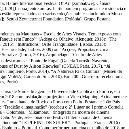
fa, Harare International Festival Of Art [Zimbabwe]; Câmara
P28 [Lisboa] entre outras. Participou em programas de residência e
 estão representados em várias coleções públicas incluindo o Museu
s]; Sztuki Zewnetrznej Foundation [Polónia]; Grupo Pestana
ependentes na Maumaus – Escola de Artes Visuais. Tem exposto com
 Tanque sem Fundo]” (Adega de Olhalvo, Alenquer, 2018); “The
2015); “Instructions” (Arte Tranquilidade, Lisboa, 2013);
a Electricidade, Lisboa, 2009) ou “Acções, Propostas e Uma
Serralves (Porto, 2016), Arquipélago – Centro de Artes
as destacam-se: “Ponto de Fuga” (Galeria Torreão Nascente,
House of Dust by Alison Knowles” (CNEAI, Paris, 2017), “Já
a Junqueiro, Porto, 2014), “A Natureza Ri da Cultura” (Museu da
yeonggi MoMA, Coreia do Sul, 2010). Em 2005 Guerreiro recebeu uma
s, Porto).
 curso de Som e Imagem na Universidade Católica do Porto e, em
 em 2018 com instalação e projeção em Video Mapping. Actualmente e
ta est” uma banda de Rock do Porto com Pedro Pestana e João Pais
o; “Tradição e imaginação” (recebeu o 2° Lugar no I prémio Cornelia
otá – Colombia, “Mikambaru” (integrado na mostra de cinema
– Cabo Verde, selecionado no Festival Internacional de Cinema
ival itinerante “LE PLEINT DE SUPER” – Portugal – França. 2016 e
Espinho – Portugal. Como performer participa em Julho de 2018 no