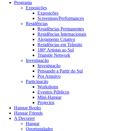
Programa
Exposições
Exposições
Screenings/Performances
Residências
Residências Permanentes
Residências Internacionais
Alojamento Criativo
Residências em Trânsito
180º Artistas ao Sul
Triangle Network
Investigação
Investigação
Pensando a Partir do Sul
Pos Arquivo
Participação
Workshops
Eventos Públicos
Mini-Hangar
Projectos
Hangar Books
Hangar Friends
A Decorrer
Hangar
Oportunidades