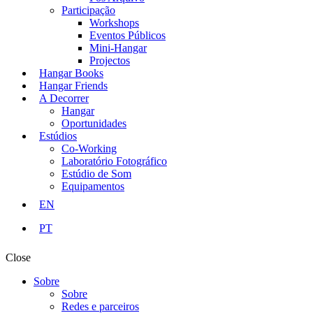
Participação
Workshops
Eventos Públicos
Mini-Hangar
Projectos
Hangar Books
Hangar Friends
A Decorrer
Hangar
Oportunidades
Estúdios
Co-Working
Laboratório Fotográfico
Estúdio de Som
Equipamentos
EN
PT
Close
Sobre
Sobre
Redes e parceiros