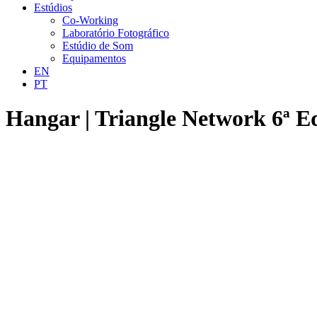
Estúdios
Co-Working
Laboratório Fotográfico
Estúdio de Som
Equipamentos
EN
PT
Hangar | Triangle Network 6ª E