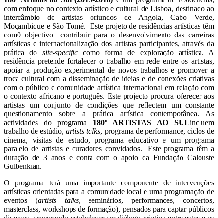
com enfoque no contexto artístico e cultural de Lisboa, destinado ao
intercâmbio de artistas oriundos de Angola, Cabo Verde,
Moçambique e São Tomé. Este projeto de residências artísticas têm
com0 objectivo contribuir para o desenvolvimento das carreiras
artísticas e internacionalização dos artistas participantes, através da
prática do
site-specific
como forma de exploração artística. A
residência pretende fortalecer o trabalho em rede entre os artistas,
apoiar a produção experimental de novos trabalhos e promover a
troca cultural com a disseminação de ideias e de conexões criativas
com o público e comunidade artística internacional em relação com
o contexto africano e português. Este projecto procura oferecer aos
artistas um conjunto de condições que reflectem um constante
questionamento sobre a prática artística contemporânea. As
actividades do programa
180º ARTISTAS AO SUL
incluem
trabalho de estúdio,
artists talks
, programa de performance, ciclos de
cinema, visitas de estudo, programa educativo e um programa
paralelo de artistas e curadores convidados. Este programa têm a
duração de 3 anos e conta com o apoio da Fundação Calouste
Gulbenkian.
O programa terá uma importante componente de intervenções
artísticas orientadas para a comunidade local e uma programação de
eventos (
artists talks
, seminários, performances, concertos,
masterclass, workshops de formação), pensados para captar públicos
diversos, procurando estabelecer um diálogo criativo entre estes e os