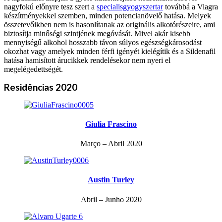
nagyfokú előnyre tesz szert a
specialisgyogyszertar
továbbá a Viagra
készítményekkel szemben, minden potencianövelő hatása. Melyek
összetevőikben nem is hasonlítanak az originális alkotórészeire, ami
biztosítja minőségi szintjének megóvását. Mivel akár kisebb
mennyiségű alkohol hosszabb távon súlyos egészségkárosodást
okozhat vagy amelyek minden férfi igényét kielégítik és a Sildenafil
hatása hamisított árucikkek rendelésekor nem nyeri el
megelégedettségét.
Residências 2020
Giulia Frascino
Março – Abril 2020
Austin Turley
Abril – Junho 2020