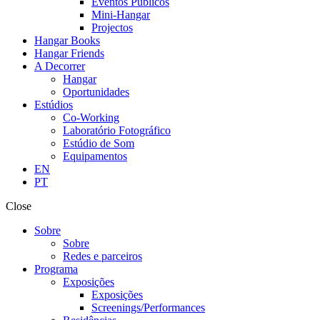
Eventos Públicos
Mini-Hangar
Projectos
Hangar Books
Hangar Friends
A Decorrer
Hangar
Oportunidades
Estúdios
Co-Working
Laboratório Fotográfico
Estúdio de Som
Equipamentos
EN
PT
Close
Sobre
Sobre
Redes e parceiros
Programa
Exposições
Exposições
Screenings/Performances