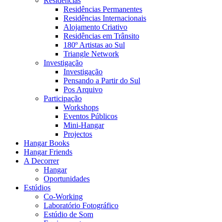
Residências
Residências Permanentes
Residências Internacionais
Alojamento Criativo
Residências em Trânsito
180º Artistas ao Sul
Triangle Network
Investigação
Investigação
Pensando a Partir do Sul
Pos Arquivo
Participação
Workshops
Eventos Públicos
Mini-Hangar
Projectos
Hangar Books
Hangar Friends
A Decorrer
Hangar
Oportunidades
Estúdios
Co-Working
Laboratório Fotográfico
Estúdio de Som