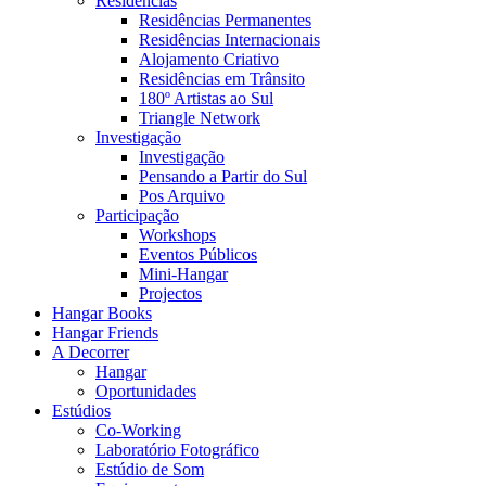
Residências
Residências Permanentes
Residências Internacionais
Alojamento Criativo
Residências em Trânsito
180º Artistas ao Sul
Triangle Network
Investigação
Investigação
Pensando a Partir do Sul
Pos Arquivo
Participação
Workshops
Eventos Públicos
Mini-Hangar
Projectos
Hangar Books
Hangar Friends
A Decorrer
Hangar
Oportunidades
Estúdios
Co-Working
Laboratório Fotográfico
Estúdio de Som