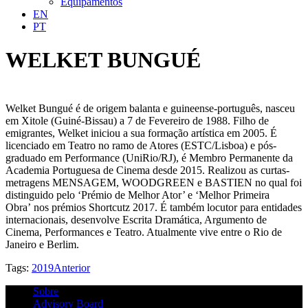
Equipamentos
EN
PT
WELKET BUNGUÉ
Welket Bungué é de origem balanta e guineense-português, nasceu
em Xitole (Guiné-Bissau) a 7 de Fevereiro de 1988. Filho de
emigrantes, Welket iniciou a sua formação artística em 2005. É
licenciado em Teatro no ramo de Atores (ESTC/Lisboa) e pós-
graduado em Performance (UniRio/RJ), é Membro Permanente da
Academia Portuguesa de Cinema desde 2015. Realizou as curtas-
metragens MENSAGEM, WOODGREEN e BASTIEN no qual foi
distinguido pelo ‘Prémio de Melhor Ator’ e ‘Melhor Primeira
Obra’ nos prémios Shortcutz 2017. É também locutor para entidades
internacionais, desenvolve Escrita Dramática, Argumento de
Cinema, Performances e Teatro. Atualmente vive entre o Rio de
Janeiro e Berlim.
Tags:
2019
Anterior
Sobre
Advisory Board