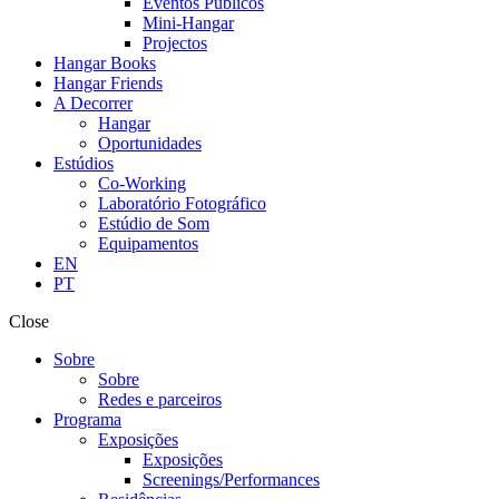
Eventos Públicos
Mini-Hangar
Projectos
Hangar Books
Hangar Friends
A Decorrer
Hangar
Oportunidades
Estúdios
Co-Working
Laboratório Fotográfico
Estúdio de Som
Equipamentos
EN
PT
Close
Sobre
Sobre
Redes e parceiros
Programa
Exposições
Exposições
Screenings/Performances