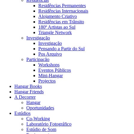
Residências
Residências Permanentes
Residências Internacionais
Alojamento Criativo
Residências em Trânsito
180º Artistas ao Sul
Triangle Network
Investigação
Investigação
Pensando a Partir do Sul
Pos Arquivo
Participação
Workshops
Eventos Públicos
Mini-Hangar
Projectos
Hangar Books
Hangar Friends
A Decorrer
Hangar
Oportunidades
Estúdios
Co-Working
Laboratório Fotográfico
Estúdio de Som