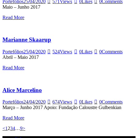
Portefólios
25/04/2020
571
Views
0
Likes
0
Comments
Maio – Junho 2017
Read More
Marianne Skaarup
Portefólios
25/04/2020
524
Views
0
Likes
0
Comments
Abril – Maio 2017
Read More
Alice Marcelino
Portefólios
24/04/2020
674
Views
0
Likes
0
Comments
Março – Junho 2017 Apoio: Fundação Caloustre Gulbenkian
Read More
Paginação
Page
Page
Page
Page
Page
<
1
2
3
4
…
9
>
dos