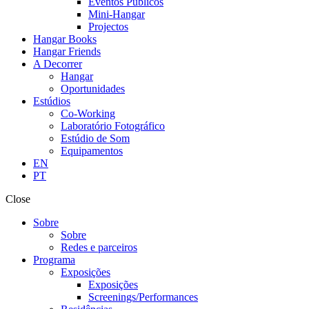
Eventos Públicos
Mini-Hangar
Projectos
Hangar Books
Hangar Friends
A Decorrer
Hangar
Oportunidades
Estúdios
Co-Working
Laboratório Fotográfico
Estúdio de Som
Equipamentos
EN
PT
Close
Sobre
Sobre
Redes e parceiros
Programa
Exposições
Exposições
Screenings/Performances