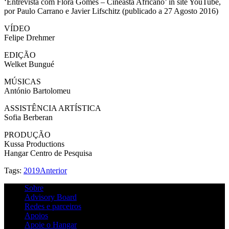
‘Entrevista com Flora Gomes – Cineasta Africano’ in site YouTube,
por Paulo Carrano e Javier Lifschitz (publicado a 27 Agosto 2016)
VÍDEO
Felipe Drehmer
EDIÇÃO
Welket Bungué
MÚSICAS
António Bartolomeu
ASSISTÊNCIA ARTÍSTICA
Sofia Berberan
PRODUÇÃO
Kussa Productions
Hangar Centro de Pesquisa
Tags:
2019
Anterior
Sobre
Advisory Board
Redes e parceiros
Apoios
Apoie o Hangar