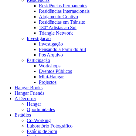
Residências
Residências Permanentes
Residências Internacionais
Alojamento Criativo
Residências em Trânsito
180º Artistas ao Sul
Triangle Network
Investigação
Investigação
Pensando a Partir do Sul
Pos Arquivo
Participação
Workshops
Eventos Públicos
Mini-Hangar
Projectos
Hangar Books
Hangar Friends
A Decorrer
Hangar
Oportunidades
Estúdios
Co-Working
Laboratório Fotográfico
Estúdio de Som