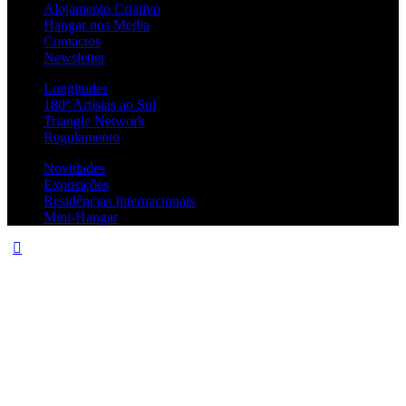
Alojamento Criativo
Hangar nos Media
Contactos
Newsletter
Longitudes
180º Artistas ao Sul
Triangle Network
Regulamento
Novidades
Exposições
Residências Internacionais
Mini-Hangar