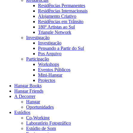
Residências
Residências Permanentes
Residências Internacionais
Alojamento Criativo
Residências em Trânsito
180º Artistas ao Sul
Triangle Network
Investigação
Investigação
Pensando a Partir do Sul
Pos Arquivo
Participação
Workshops
Eventos Públicos
Mini-Hangar
Projectos
Hangar Books
Hangar Friends
A Decorrer
Hangar
Oportunidades
Estúdios
Co-Working
Laboratório Fotográfico
Estúdio de Som