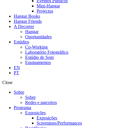
Eventos Públicos
Mini-Hangar
Projectos
Hangar Books
Hangar Friends
A Decorrer
Hangar
Oportunidades
Estúdios
Co-Working
Laboratório Fotográfico
Estúdio de Som
Equipamentos
EN
PT
Close
Sobre
Sobre
Redes e parceiros
Programa
Exposições
Exposições
Screenings/Performances