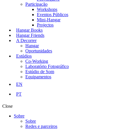
Participação
Workshops
Eventos Públicos
Mini-Hangar
Projectos
Hangar Books
Hangar Friends
A Decorrer
Hangar
Oportunidades
Estúdios
Co-Working
Laboratório Fotográfico
Estúdio de Som
Equipamentos
EN
PT
Close
Sobre
Sobre
Redes e parceiros