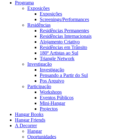
Programa
Exposições
Exposições
Screenings/Performances
Residências
Residências Permanentes
Residências Internacionais
Alojamento Criativo
Residências em Trânsito
180º Artistas ao Sul
Triangle Network
Investigação
Investigação
Pensando a Partir do Sul
Pos Arquivo
Participação
Workshops
Eventos Públicos
Mini-Hangar
Projectos
Hangar Books
Hangar Friends
A Decorrer
Hangar
Oportunidades