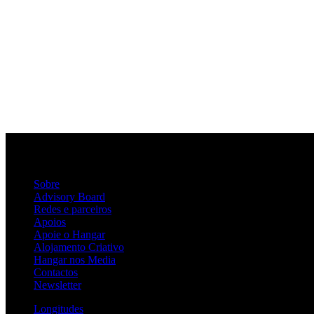
Sobre
Advisory Board
Redes e parceiros
Apoios
Apoie o Hangar
Alojamento Criativo
Hangar nos Media
Contactos
Newsletter
Longitudes