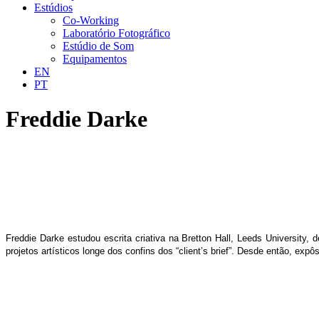
Estúdios
Co-Working
Laboratório Fotográfico
Estúdio de Som
Equipamentos
EN
PT
Freddie Darke
Freddie Darke estudou escrita criativa na Bretton Hall, Leeds University,
projetos artísticos longe dos confins dos “client’s brief”. Desde então, expô