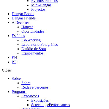
Eventos Públicos
Mini-Hangar
Projectos
Hangar Books
Hangar Friends
A Decorrer
Hangar
Oportunidades
Estúdios
Co-Working
Laboratório Fotográfico
Estúdio de Som
Equipamentos
EN
PT
Close
Sobre
Sobre
Redes e parceiros
Programa
Exposições
Exposições
Screenings/Performances