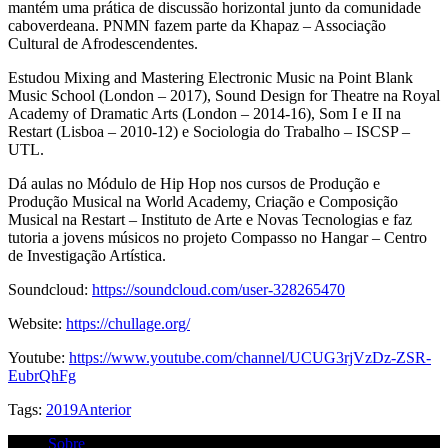
mantém uma prática de discussão horizontal junto da comunidade
caboverdeana. PNMN fazem parte da Khapaz – Associação
Cultural de Afrodescendentes.
Estudou Mixing and Mastering Electronic Music na Point Blank
Music School (London – 2017), Sound Design for Theatre na Royal
Academy of Dramatic Arts (London – 2014-16), Som I e II na
Restart (Lisboa – 2010-12) e Sociologia do Trabalho – ISCSP –
UTL.
Dá aulas no Módulo de Hip Hop nos cursos de Produção e
Produção Musical na World Academy, Criação e Composição
Musical na Restart – Instituto de Arte e Novas Tecnologias e faz
tutoria a jovens músicos no projeto Compasso no Hangar – Centro
de Investigação Artística.
Soundcloud:
https://soundcloud.com/user-328265470
Website:
https://chullage.org/
Youtube:
https://www.youtube.com/channel/UCUG3rjVzDz-ZSR-
EubrQhFg
Tags:
2019
Anterior
Sobre