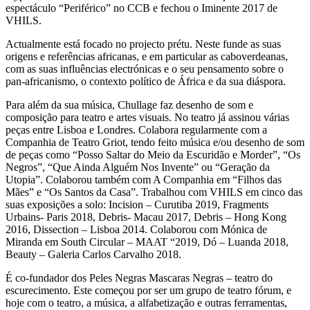
espectáculo “Periférico” no CCB e fechou o Iminente 2017 de
VHILS.
Actualmente está focado no projecto prétu. Neste funde as suas
origens e referências africanas, e em particular as caboverdeanas,
com as suas influências electrónicas e o seu pensamento sobre o
pan-africanismo, o contexto político de África e da sua diáspora.
Para além da sua música, Chullage faz desenho de som e
composição para teatro e artes visuais. No teatro já assinou várias
peças entre Lisboa e Londres. Colabora regularmente com a
Companhia de Teatro Griot, tendo feito música e/ou desenho de som
de peças como “Posso Saltar do Meio da Escuridão e Morder”, “Os
Negros”, “Que Ainda Alguém Nos Invente” ou “Geração da
Utopia”. Colaborou também com A Companhia em “Filhos das
Mães” e “Os Santos da Casa”. Trabalhou com VHILS em cinco das
suas exposições a solo: Incision – Curutiba 2019, Fragments
Urbains- Paris 2018, Debris- Macau 2017, Debris – Hong Kong
2016, Dissection – Lisboa 2014. Colaborou com Mónica de
Miranda em South Circular – MAAT “2019, Dó – Luanda 2018,
Beauty – Galeria Carlos Carvalho 2018.
É co-fundador dos Peles Negras Mascaras Negras – teatro do
escurecimento. Este começou por ser um grupo de teatro fórum, e
hoje com o teatro, a música, a alfabetização e outras ferramentas,