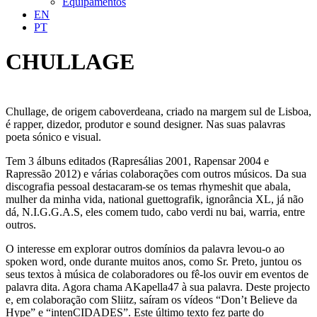
Equipamentos
EN
PT
CHULLAGE
Chullage, de origem caboverdeana, criado na margem sul de Lisboa,
é rapper, dizedor, produtor e sound designer. Nas suas palavras
poeta sónico e visual.
Tem 3 álbuns editados (Rapresálias 2001, Rapensar 2004 e
Rapressão 2012) e várias colaborações com outros músicos. Da sua
discografia pessoal destacaram-se os temas rhymeshit que abala,
mulher da minha vida, national guettografik, ignorância XL, já não
dá, N.I.G.G.A.S, eles comem tudo, cabo verdi nu bai, warria, entre
outros.
O interesse em explorar outros domínios da palavra levou-o ao
spoken word, onde durante muitos anos, como Sr. Preto, juntou os
seus textos à música de colaboradores ou fê-los ouvir em eventos de
palavra dita. Agora chama AKapella47 à sua palavra. Deste projecto
e, em colaboração com Sliitz, saíram os vídeos “Don’t Believe da
Hype” e “intenCIDADES”. Este último texto fez parte do