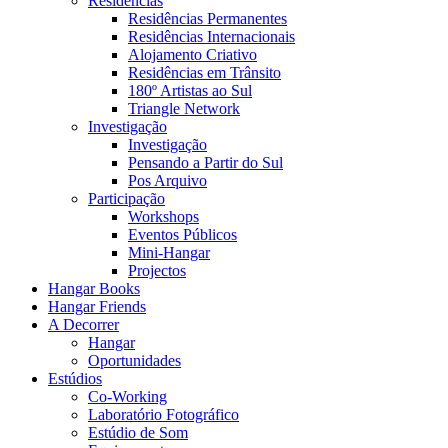
Residências
Residências Permanentes
Residências Internacionais
Alojamento Criativo
Residências em Trânsito
180º Artistas ao Sul
Triangle Network
Investigação
Investigação
Pensando a Partir do Sul
Pos Arquivo
Participação
Workshops
Eventos Públicos
Mini-Hangar
Projectos
Hangar Books
Hangar Friends
A Decorrer
Hangar
Oportunidades
Estúdios
Co-Working
Laboratório Fotográfico
Estúdio de Som