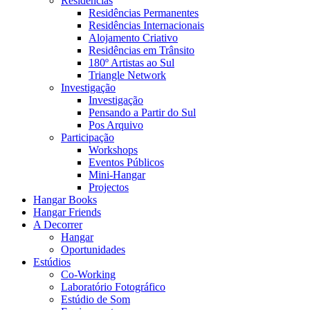
Residências
Residências Permanentes
Residências Internacionais
Alojamento Criativo
Residências em Trânsito
180º Artistas ao Sul
Triangle Network
Investigação
Investigação
Pensando a Partir do Sul
Pos Arquivo
Participação
Workshops
Eventos Públicos
Mini-Hangar
Projectos
Hangar Books
Hangar Friends
A Decorrer
Hangar
Oportunidades
Estúdios
Co-Working
Laboratório Fotográfico
Estúdio de Som