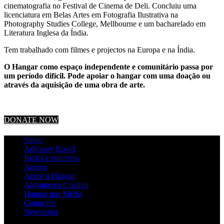
cinematografia no Festival de Cinema de Deli. Concluiu uma
licenciatura em Belas Artes em Fotografia Ilustrativa na
Photography Studies College, Mellbourne e um bacharelado em
Literatura Inglesa da Índia.
Tem trabalhado com filmes e projectos na Europa e na Índia.
O Hangar como espaço independente e comunitário passa por
um período difícil. Pode apoiar o hangar com uma doação ou
através da aquisição de uma obra de arte.
DONATE NOW
Sobre
Advisory Board
Redes e parceiros
Apoios
Apoie o Hangar
Alojamento Criativo
Hangar nos Media
Contactos
Newsletter