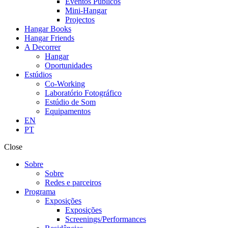
Eventos Públicos
Mini-Hangar
Projectos
Hangar Books
Hangar Friends
A Decorrer
Hangar
Oportunidades
Estúdios
Co-Working
Laboratório Fotográfico
Estúdio de Som
Equipamentos
EN
PT
Close
Sobre
Sobre
Redes e parceiros
Programa
Exposições
Exposições
Screenings/Performances