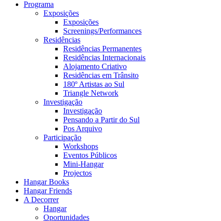
Programa
Exposições
Exposições
Screenings/Performances
Residências
Residências Permanentes
Residências Internacionais
Alojamento Criativo
Residências em Trânsito
180º Artistas ao Sul
Triangle Network
Investigação
Investigação
Pensando a Partir do Sul
Pos Arquivo
Participação
Workshops
Eventos Públicos
Mini-Hangar
Projectos
Hangar Books
Hangar Friends
A Decorrer
Hangar
Oportunidades