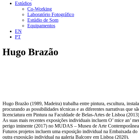
Estúdios
Co-Working
Laboratório Fotográfico
Estúdio de Som
Equipamentos
EN
PT
Hugo Brazão
Hugo Brazão (1989, Madeira) trabalha entre pintura, escultura, instala
procurando as possibilidades técnicas e as diferentes narrativas que 
licenciatura em Pintura na Faculdade de Belas-Artes de Lisboa (2013)
As suas mais recentes exposições individuais incluem O’ mice an’ m
perigo iminente (2017) no MUDAS – Museu de Arte Contemporânea da
Futuros projetos incluem uma exposição individual na Embaixada do
outra exposição individual na galeria Balcony em Lisboa (2020).