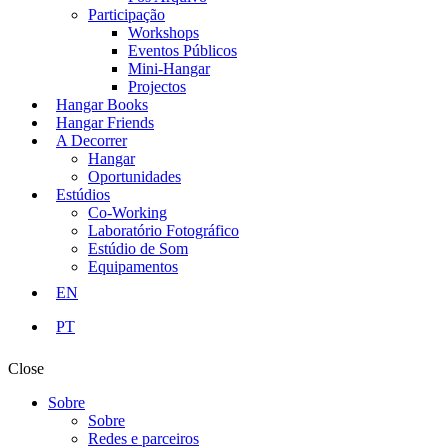
Participação
Workshops
Eventos Públicos
Mini-Hangar
Projectos
Hangar Books
Hangar Friends
A Decorrer
Hangar
Oportunidades
Estúdios
Co-Working
Laboratório Fotográfico
Estúdio de Som
Equipamentos
EN
PT
Close
Sobre
Sobre
Redes e parceiros