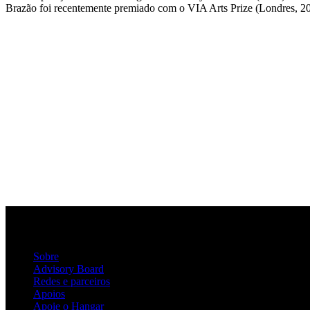
Brazão foi recentemente premiado com o VIA Arts Prize (Londres, 20
Sobre
Advisory Board
Redes e parceiros
Apoios
Apoie o Hangar