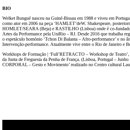
BIO
Welket Bungué nasceu na Guiné-Bissau em 1988 e viveu em Portugal 
como ator em 2006 na peça ‘HAMLET’deW. Shakespeare, posteriorm
HOMLET/SEARA (Beja) e RASTILHO (Lisboa) onde é co-fundador e me
Artes da Performance pela UniRio – RJ. Desde 2016 que trabalha re
o espetáculo homónio ‘Tchon Di Balanta – Afro-performance’ e no â
Intervenção-performance. Atualmente vive entre o Rio de Janeiro e B
Workhops de Formação | ‘Full’RETRACTO – Workshop de Teatro’, di
da Junta de Freguesia da Penha de França. (Lisboa, Portugal – Ju
CORPORAL – Gesto e Movimento’ realizado no Centro cultural Laurin