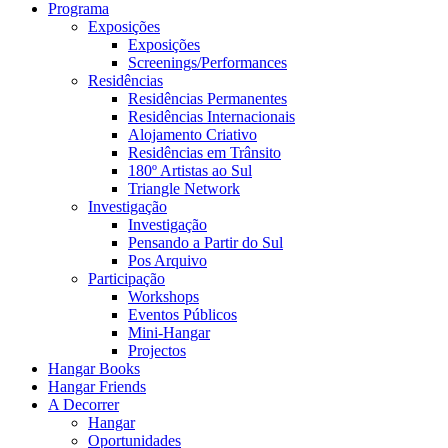
Programa
Exposições
Exposições
Screenings/Performances
Residências
Residências Permanentes
Residências Internacionais
Alojamento Criativo
Residências em Trânsito
180º Artistas ao Sul
Triangle Network
Investigação
Investigação
Pensando a Partir do Sul
Pos Arquivo
Participação
Workshops
Eventos Públicos
Mini-Hangar
Projectos
Hangar Books
Hangar Friends
A Decorrer
Hangar
Oportunidades