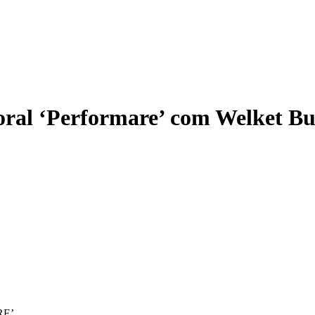
ral ‘Performare’ com Welket B
RE’