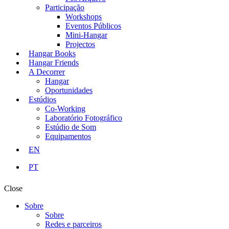
Participação
Workshops
Eventos Públicos
Mini-Hangar
Projectos
Hangar Books
Hangar Friends
A Decorrer
Hangar
Oportunidades
Estúdios
Co-Working
Laboratório Fotográfico
Estúdio de Som
Equipamentos
EN
PT
Close
Sobre
Sobre
Redes e parceiros