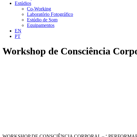
Estúdios
Co-Working
Laboratório Fotográfico
Estúdio de Som
Equipamentos
EN
PT
Workshop de Consciência Corpo
WORKSHOP DE CONSCIÊNCIA CORPORAL – ‘ PERFORMA