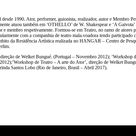
desde 1990. Ator, performer, guionista, realizador, autor e Membro 
ente atuou também em ‘OTHELLO’ de W. Shakespear e ‘A Gaivota’ de
mbro respetivamente. Formou-se em Teatro, no ramo de atores pela
gularmente com a companhia de teatro mala.voadora tendo participado
mbito da Residência Artística realizada no HANGAR – Centro de Pesq
erlim.
reção de Welket Bungué. (Portugal – Novembro 2012); ‘Workshop de 
nho 2012);’Workshop de Teatro – A arte do Ator’, direção de Welke
da Santos Lobo (Rio de Janeiro, Brasil – Abril 2017).