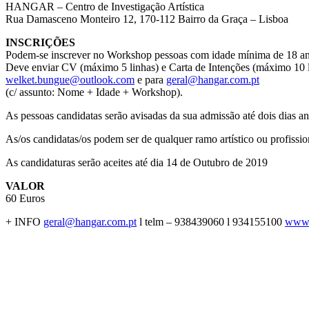
HANGAR – Centro de Investigação Artística
Rua Damasceno Monteiro 12, 170-112 Bairro da Graça – Lisboa
INSCRIÇÕES
Podem-se inscrever no Workshop pessoas com idade mínima de 18 an
Deve enviar CV (máximo 5 linhas) e Carta de Intenções (máximo 10 l
welket.bungue@outlook.com
e para
geral@hangar.com.pt
(c/ assunto: Nome + Idade + Workshop).
As pessoas candidatas serão avisadas da sua admissão até dois dias a
As/os candidatas/os podem ser de qualquer ramo artístico ou profissiona
As candidaturas serão aceites até dia 14 de Outubro de 2019
VALOR
60 Euros
+ INFO
geral@hangar.com.pt
l telm – 938439060 l 934155100
www.