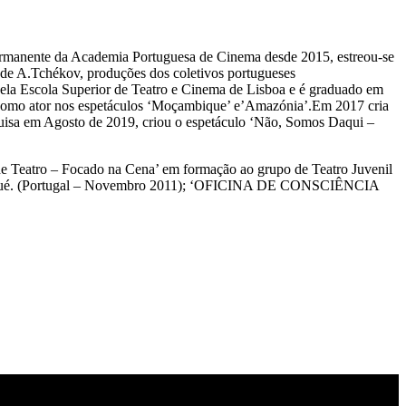
Permanente da Academia Portuguesa de Cinema desde 2015, estreou-se
 A.Tchékov, produções dos coletivos portugueses
 Escola Superior de Teatro e Cinema de Lisboa e é graduado em
 como ator nos espetáculos ‘Moçambique’ e’Amazónia’.Em 2017 cria
uisa em Agosto de 2019, criou o espetáculo ‘Não, Somos Daqui –
Teatro – Focado na Cena’ em formação ao grupo de Teatro Juvenil
t Bungué. (Portugal – Novembro 2011); ‘OFICINA DE CONSCIÊNCIA