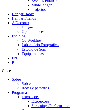
Eventos Públicos
Mini-Hangar
Projectos
Hangar Books
Hangar Friends
A Decorrer
Hangar
Oportunidades
Estúdios
Co-Working
Laboratório Fotográfico
Estúdio de Som
Equipamentos
EN
PT
Close
Sobre
Sobre
Redes e parceiros
Programa
Exposições
Exposições
Screenings/Performances