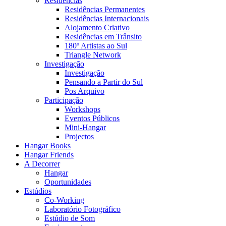
Residências
Residências Permanentes
Residências Internacionais
Alojamento Criativo
Residências em Trânsito
180º Artistas ao Sul
Triangle Network
Investigação
Investigação
Pensando a Partir do Sul
Pos Arquivo
Participação
Workshops
Eventos Públicos
Mini-Hangar
Projectos
Hangar Books
Hangar Friends
A Decorrer
Hangar
Oportunidades
Estúdios
Co-Working
Laboratório Fotográfico
Estúdio de Som