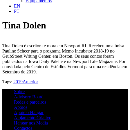
Equipamentos
EN
PT
Tina Dolen
Tina Dolen é escritora e mora em Newport RI. Recebeu uma bolsa
Pauline Scheer para o programa Memo Incubator 2018-19 no
GrubStreet Writing Center, em Boston. Os seus contos foram
publicados na Iowa Daily Palette e na Newport Life Magazine. Foi
convidada pelo Centro de Estúdios Vermont para uma residência em
Setembro de 2019.
Tags:
2019
Anterior
Sobre
Advisory Board
Redes e parceiros
Apoios
Apoie o Hangar
Alojamento Criativo
Hangar nos Media
Contactos