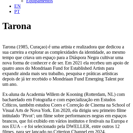
Equipamentos
EN
PT
Tarona
Tarona (1985, Curaçao) é uma artista e realizadora que dedicou a
sua carreira a explorar as complexidades da identidade, ao mesmo
tempo que criava um espaço para a Diáspora Negra cultivar uma
nova forma de conhecer e de ser. Em 2021 ela recebeu um apoio de
quatro anos do Mondriaan Fund for Established Artists para
expandir ainda mais seu trabalho, pesquisa e práticas artísticas
depois de já ter recebido o Mondriaan Fund Emerging Talent por
um ano.
Ex-aluna da Academia Willem de Kooning (Rotterdam, NL) com
bacharelado em Fotografia e com especialização em Estudos
Críticos, também estudou Cores e Correção de Cinema na School of
Visual Arts de Nova York. Em 2020, ela dirigiu seu primeiro filme
intitulado ‘Pivot’; um filme sobre performances negras em espaços
brancos, que foi exibido em vários institutos e festivais na Europa e
nos EUA – e foi selecionado pela DWELLER, entre outros 12
filmes, para ser lançado no Criterion Channel em 2024.