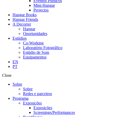
Eventos Públicos
Mini-Hangar
Projectos
Hangar Books
Hangar Friends
A Decorrer
Hangar
Oportunidades
Estúdios
Co-Working
Laboratório Fotográfico
Estúdio de Som
Equipamentos
EN
PT
Close
Sobre
Sobre
Redes e parceiros
Programa
Exposições
Exposições
Screenings/Performances