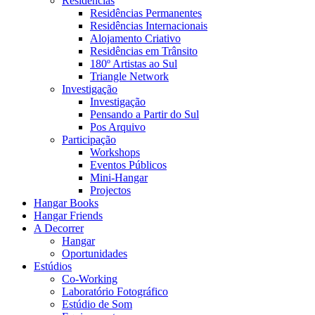
Residências
Residências Permanentes
Residências Internacionais
Alojamento Criativo
Residências em Trânsito
180º Artistas ao Sul
Triangle Network
Investigação
Investigação
Pensando a Partir do Sul
Pos Arquivo
Participação
Workshops
Eventos Públicos
Mini-Hangar
Projectos
Hangar Books
Hangar Friends
A Decorrer
Hangar
Oportunidades
Estúdios
Co-Working
Laboratório Fotográfico
Estúdio de Som