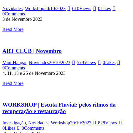
Novidades
,
Workshop
20/10/2023
610
Views
0
Likes
0
Comments
3 de Novembro 2023
Read More
ART CLUB | Novembro
Mini-Hangar
,
Novidades
20/10/2023
579
Views
0
Likes
0
Comments
4, 11, 18 e 25 de Novembro 2023
Read More
WORKSHOP | Escuta Fluvial: pelos ritmos da
recuperação e restauração
Investigação
,
Novidades
,
Workshop
20/10/2023
828
Views
0
Likes
0
Comments