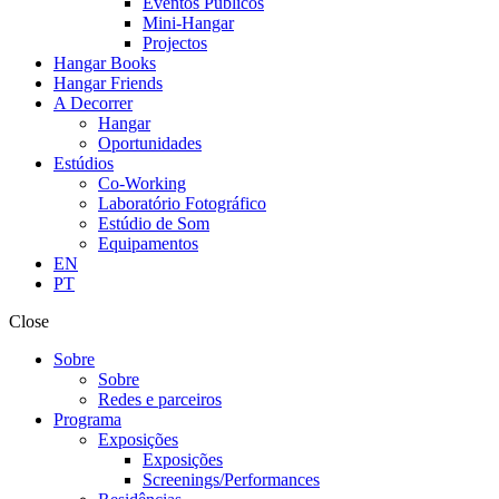
Eventos Públicos
Mini-Hangar
Projectos
Hangar Books
Hangar Friends
A Decorrer
Hangar
Oportunidades
Estúdios
Co-Working
Laboratório Fotográfico
Estúdio de Som
Equipamentos
EN
PT
Close
Sobre
Sobre
Redes e parceiros
Programa
Exposições
Exposições
Screenings/Performances