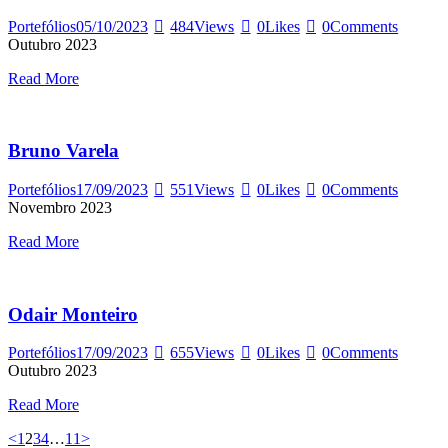
Portefólios
05/10/2023
484
Views
0
Likes
0
Comments
Outubro 2023
Read More
Bruno Varela
Portefólios
17/09/2023
551
Views
0
Likes
0
Comments
Novembro 2023
Read More
Odair Monteiro
Portefólios
17/09/2023
655
Views
0
Likes
0
Comments
Outubro 2023
Read More
Paginação
Page
Page
Page
Page
Page
<
1
2
3
4
…
11
>