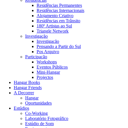
Residências
Residências Permanentes
Residências Internacionais
Alojamento Criativo
Residências em Trânsito
180º Artistas ao Sul
Triangle Network
Investigação
Investigação
Pensando a Partir do Sul
Pos Arquivo
Participação
Workshops
Eventos Públicos
Mini-Hangar
Projectos
Hangar Books
Hangar Friends
A Decorrer
Hangar
Oportunidades
Estúdios
Co-Working
Laboratório Fotográfico
Estúdio de Som