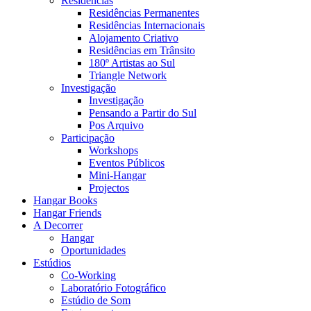
Residências
Residências Permanentes
Residências Internacionais
Alojamento Criativo
Residências em Trânsito
180º Artistas ao Sul
Triangle Network
Investigação
Investigação
Pensando a Partir do Sul
Pos Arquivo
Participação
Workshops
Eventos Públicos
Mini-Hangar
Projectos
Hangar Books
Hangar Friends
A Decorrer
Hangar
Oportunidades
Estúdios
Co-Working
Laboratório Fotográfico
Estúdio de Som