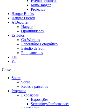
Eventos Públicos
Mini-Hangar
Projectos
Hangar Books
Hangar Friends
A Decorrer
Hangar
Oportunidades
Estúdios
Co-Working
Laboratório Fotográfico
Estúdio de Som
Equipamentos
EN
PT
Close
Sobre
Sobre
Redes e parceiros
Programa
Exposições
Exposições
Screenings/Performances