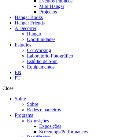
Eventos Públicos
Mini-Hangar
Projectos
Hangar Books
Hangar Friends
A Decorrer
Hangar
Oportunidades
Estúdios
Co-Working
Laboratório Fotográfico
Estúdio de Som
Equipamentos
EN
PT
Close
Sobre
Sobre
Redes e parceiros
Programa
Exposições
Exposições
Screenings/Performances