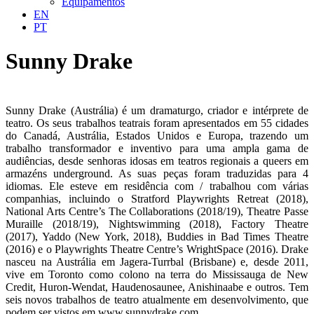
Equipamentos
EN
PT
Sunny Drake
Sunny Drake (Austrália) é um dramaturgo, criador e intérprete de
teatro. Os seus trabalhos teatrais foram apresentados em 55 cidades
do Canadá, Austrália, Estados Unidos e Europa, trazendo um
trabalho transformador e inventivo para uma ampla gama de
audiências, desde senhoras idosas em teatros regionais a queers em
armazéns underground. As suas peças foram traduzidas para 4
idiomas. Ele esteve em residência com / trabalhou com várias
companhias, incluindo o Stratford Playwrights Retreat (2018),
National Arts Centre’s The Collaborations (2018/19), Theatre Passe
Muraille (2018/19), Nightswimming (2018), Factory Theatre
(2017), Yaddo (New York, 2018), Buddies in Bad Times Theatre
(2016) e o Playwrights Theatre Centre’s WrightSpace (2016). Drake
nasceu na Austrália em Jagera-Turrbal (Brisbane) e, desde 2011,
vive em Toronto como colono na terra do Mississauga de New
Credit, Huron-Wendat, Haudenosaunee, Anishinaabe e outros. Tem
seis novos trabalhos de teatro atualmente em desenvolvimento, que
podem ser vistos em www.sunnydrake.com.