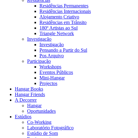
Residências
Residências Permanentes
Residências Internacionais
Alojamento Criativo
Residências em Trânsito
180º Artistas ao Sul
Triangle Network
Investigação
Investigação
Pensando a Partir do Sul
Pos Arquivo
Participação
Workshops
Eventos Públicos
Mini-Hangar
Projectos
Hangar Books
Hangar Friends
A Decorrer
Hangar
Oportunidades
Estúdios
Co-Working
Laboratório Fotográfico
Estúdio de Som