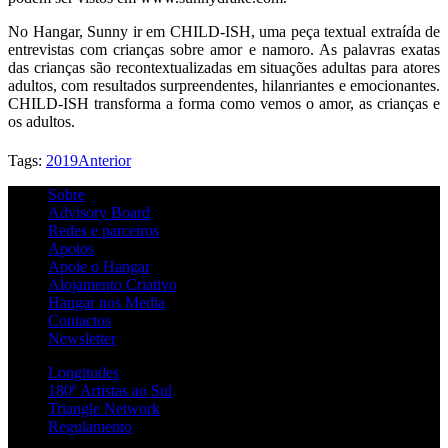
No Hangar, Sunny ir em CHILD-ISH, uma peça textual extraída de
entrevistas com crianças sobre amor e namoro. As palavras exatas
das crianças são recontextualizadas em situações adultas para atores
adultos, com resultados surpreendentes, hilanriantes e emocionantes.
CHILD-ISH transforma a forma como vemos o amor, as crianças e
os adultos.
Tags:
2019
Anterior
Sobre
Advisory Board
Redes e parceiros
Apoios
Apoie o Hangar
Alojamento Criativo
Hangar nos Media
Contactos
Newsletter
Longitudes
180º Artistas ao Sul
Triangle Network
Regulamento