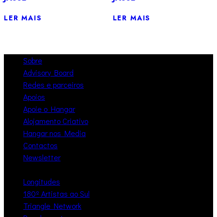
LER MAIS
LER MAIS
Sobre
Advisory Board
Redes e parceiros
Apoios
Apoie o Hangar
Alojamento Criativo
Hangar nos Media
Contactos
Newsletter
Longitudes
180º Artistas ao Sul
Triangle Network