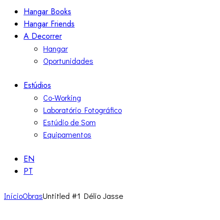
Hangar Books
Hangar Friends
A Decorrer
Hangar
Oportunidades
Estúdios
Co-Working
Laboratório Fotográfico
Estúdio de Som
Equipamentos
EN
PT
Início
Obras
Untitled #1 Délio Jasse