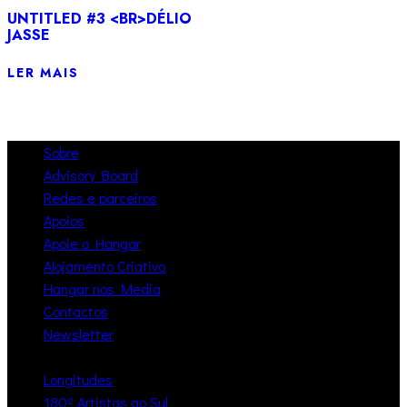
UNTITLED #3 <BR>DÉLIO
JASSE
LER MAIS
Sobre
Advisory Board
Redes e parceiros
Apoios
Apoie o Hangar
Alojamento Criativo
Hangar nos Media
Contactos
Newsletter
Longitudes
180º Artistas ao Sul