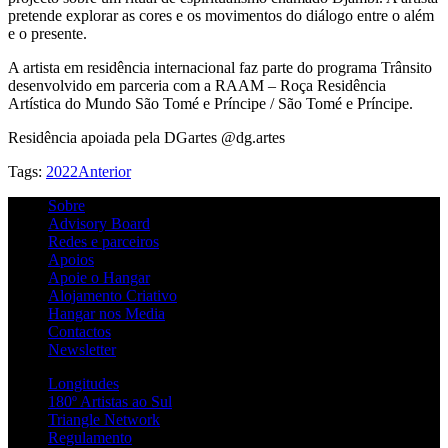
pretende explorar as cores e os movimentos do diálogo entre o além
e o presente.
A artista em residência internacional faz parte do programa Trânsito
desenvolvido em parceria com a RAAM – Roça Residência
Artística do Mundo São Tomé e Príncipe / São Tomé e Príncipe.
Residência apoiada pela DGartes @dg.artes
Tags:
2022
Anterior
Sobre
Advisory Board
Redes e parceiros
Apoios
Apoie o Hangar
Alojamento Criativo
Hangar nos Media
Contactos
Newsletter
Longitudes
180º Artistas ao Sul
Triangle Network
Regulamento