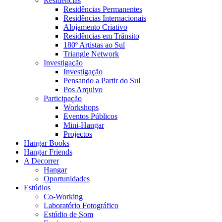
Residências
Residências Permanentes
Residências Internacionais
Alojamento Criativo
Residências em Trânsito
180º Artistas ao Sul
Triangle Network
Investigação
Investigação
Pensando a Partir do Sul
Pos Arquivo
Participação
Workshops
Eventos Públicos
Mini-Hangar
Projectos
Hangar Books
Hangar Friends
A Decorrer
Hangar
Oportunidades
Estúdios
Co-Working
Laboratório Fotográfico
Estúdio de Som