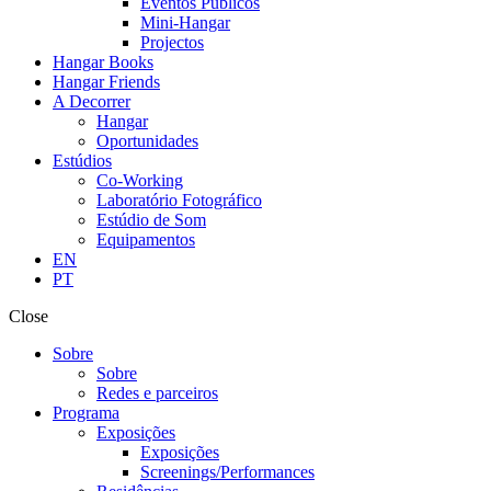
Eventos Públicos
Mini-Hangar
Projectos
Hangar Books
Hangar Friends
A Decorrer
Hangar
Oportunidades
Estúdios
Co-Working
Laboratório Fotográfico
Estúdio de Som
Equipamentos
EN
PT
Close
Sobre
Sobre
Redes e parceiros
Programa
Exposições
Exposições
Screenings/Performances