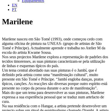
Equipamentos
EN
PT
Marilene
Marilene nasceu em São Tomé (1993), onde começou cedo com
alguma oficina de pintura na UNEAS- (grupo de artistas de São
Tomé e Príncipe). Actualmente aprende e trabalha no Atelier M da
escola do artista Kwame Sousa.
Nos seus projectos Marilene explora a representação de padrões dos
tecidos timorenses, as suas pinturas caracterizam-se pela utilização
de linhas e esquemas típicos do país.
Um tema central abordado nas suas pinturas é o Jambí, que é
definido pela artista como uma “manifestação cultural”, muito
presente em São Tomé e Príncipe. “Jambí engloba danças, pratos
típicos, canções. As reacções são diversas porque outro espírito está
presente no corpo da pessoa durante o acto de manifestação”.
Mais do que um tema para desenvolver as suas pinturas, Marilene
expressa a sua experiência pessoal que se traduz num artefacto de
cura.
Na sua residência com o Hangar, a artista pretende desenvolver um
projecto sobre um ritual de espiritualismo chamado Djambi. A artista