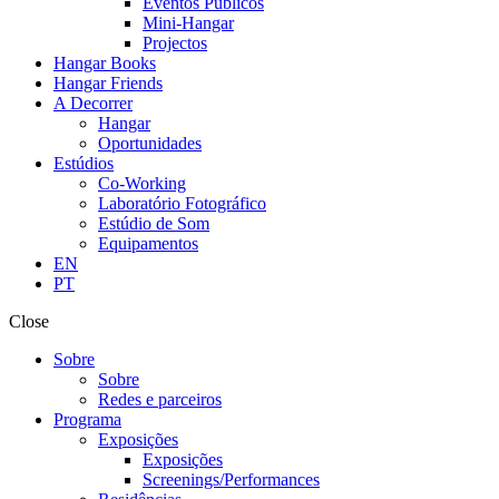
Eventos Públicos
Mini-Hangar
Projectos
Hangar Books
Hangar Friends
A Decorrer
Hangar
Oportunidades
Estúdios
Co-Working
Laboratório Fotográfico
Estúdio de Som
Equipamentos
EN
PT
Close
Sobre
Sobre
Redes e parceiros
Programa
Exposições
Exposições
Screenings/Performances