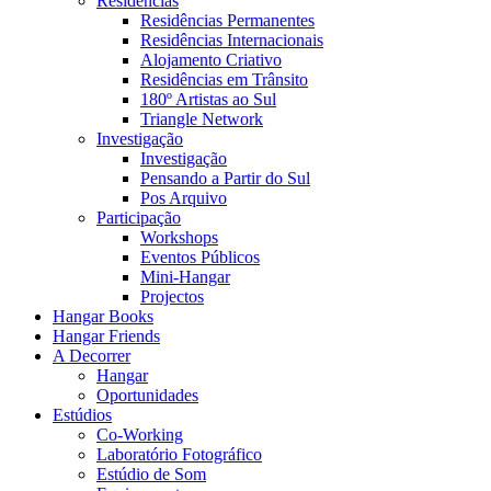
Residências
Residências Permanentes
Residências Internacionais
Alojamento Criativo
Residências em Trânsito
180º Artistas ao Sul
Triangle Network
Investigação
Investigação
Pensando a Partir do Sul
Pos Arquivo
Participação
Workshops
Eventos Públicos
Mini-Hangar
Projectos
Hangar Books
Hangar Friends
A Decorrer
Hangar
Oportunidades
Estúdios
Co-Working
Laboratório Fotográfico
Estúdio de Som