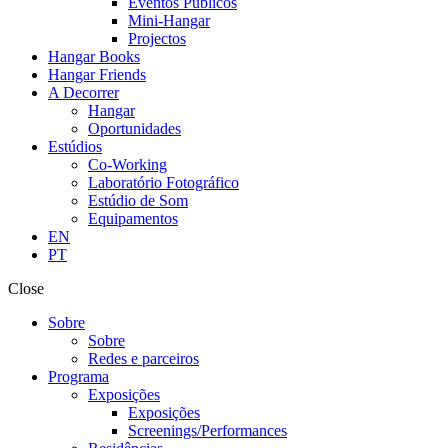
Eventos Públicos
Mini-Hangar
Projectos
Hangar Books
Hangar Friends
A Decorrer
Hangar
Oportunidades
Estúdios
Co-Working
Laboratório Fotográfico
Estúdio de Som
Equipamentos
EN
PT
Close
Sobre
Sobre
Redes e parceiros
Programa
Exposições
Exposições
Screenings/Performances