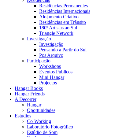
Residências
Residências Permanentes
Residências Internacionais
Alojamento Criativo
Residências em Trânsito
180º Artistas ao Sul
Triangle Network
Investigação
Investigação
Pensando a Partir do Sul
Pos Arquivo
Participação
Workshops
Eventos Públicos
Mini-Hangar
Projectos
Hangar Books
Hangar Friends
A Decorrer
Hangar
Oportunidades
Estúdios
Co-Working
Laboratório Fotográfico
Estúdio de Som