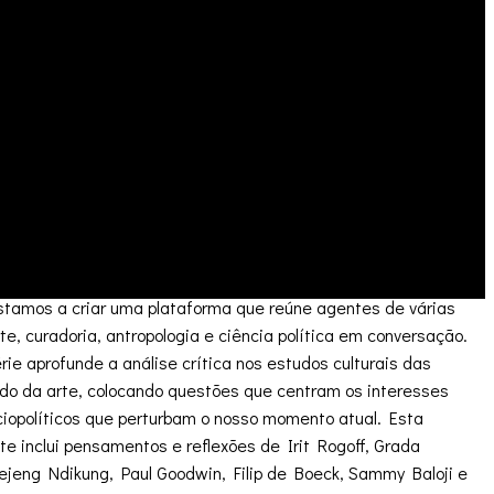
s trabalhos que estes partilharam com o Hangar. O neologismo
deia de
keynote
. Trata-se de conversas que sublinham um tema
 keynote também significa a ideia principal. Ambos estes
el da keynote na música, a primeira nota numa escala
 a melodia e harmonia. O ‘Q’ em ‘Q-notes’ é a abreviatura de
ara nós, as perguntas são fundamentais. Estas conversas
am o que se tornou o senso comum do mundo da arte e da
 Q-notes oferece um pensamento inovador e interrogativo dos
os culturais que apresentaram o seu trabalho no Hangar entre
stamos a criar uma plataforma que reúne agentes de várias
te, curadoria, antropologia e ciência política em conversação.
ie aprofunde a análise crítica nos estudos culturais das
ndo da arte, colocando questões que centram os interesses
ciopolíticos que perturbam o nosso momento atual. Esta
te inclui pensamentos e reflexões de Irit Rogoff, Grada
jeng Ndikung, Paul Goodwin, Filip de Boeck, Sammy Baloji e