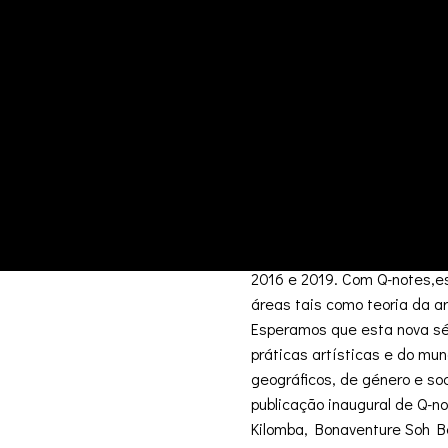
pensamento dos artistas e o
‘Q-notes’ trabalha sobre a i
de conferência ou reunião. A
significados derivam do pap
diatónica, aquela que ancora
pergunta e interrogativo. P
fazem perguntas e interrog
prática artística.
Esta primeira publicação de
artistas, curadores e teóric
2016 e 2019. Com Q-notes,e
áreas tais como teoria da ar
Esperamos que esta nova sér
práticas artísticas e do mu
geográficos, de género e so
publicação inaugural de Q-no
Kilomba, Bonaventure Soh Be