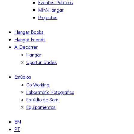
Eventos Públicos
Mini-Hangar
Projectos
Hangar Books
Hangar Friends
A Decorrer
Hangar
Oportunidades
Estúdios
Co-Working
Laboratório Fotográfico
Estúdio de Som
Equipamentos
EN
PT