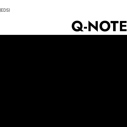
(EDS)
Q-NOT
MARISS
MÓNIC
(EDS)
15,00
€
Q-notes
é uma série de publi
artistas dadas no Hangar – 
investigação, exposição, pu