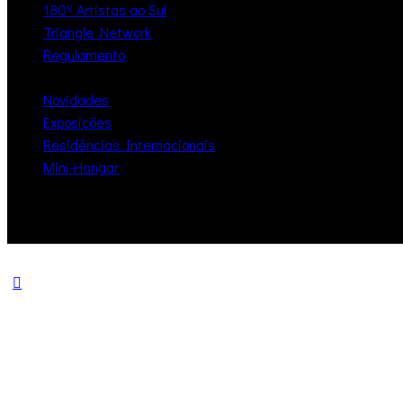
180º Artistas ao Sul
Triangle Network
Regulamento
Novidades
Exposições
Residências Internacionais
Mini-Hangar