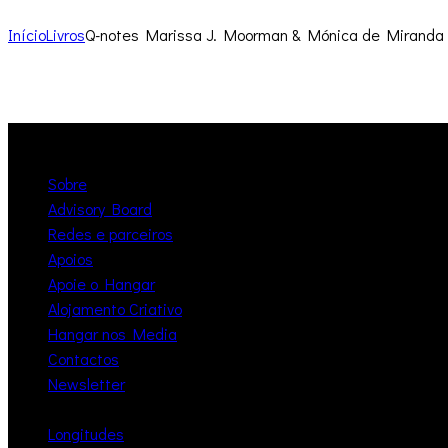
Início
Livros
Q-notes Marissa J. Moorman & Mónica de Miranda 
Sobre
Advisory Board
Redes e parceiros
Apoios
Apoie o Hangar
Alojamento Criativo
Hangar nos Media
Contactos
Newsletter
Longitudes