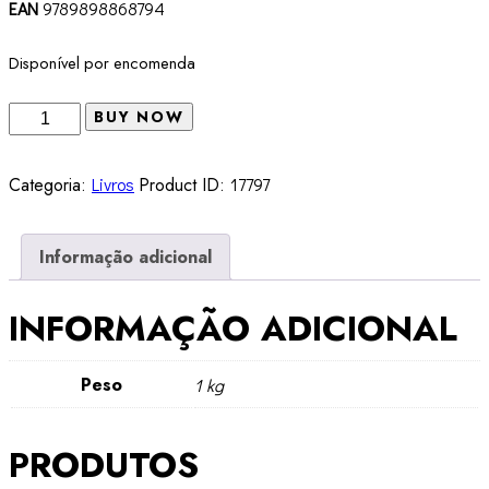
EAN
9789898868794
Disponível por encomenda
Quantidade
BUY NOW
de
Calibã
Categoria:
Livros
Product ID:
17797
e
a
Bruxa
Informação adicional
-
As
INFORMAÇÃO ADICIONAL
Mulheres,
o
Peso
1 kg
corpo
e
a
PRODUTOS
acumulação