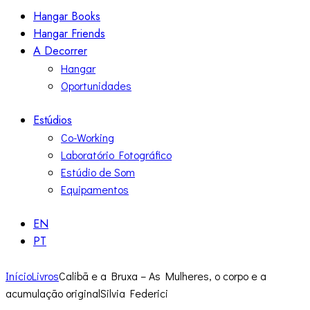
Hangar Books
Hangar Friends
A Decorrer
Hangar
Oportunidades
Estúdios
Co-Working
Laboratório Fotográfico
Estúdio de Som
Equipamentos
EN
PT
Início
Livros
Calibã e a Bruxa – As Mulheres, o corpo e a
acumulação originalSilvia Federici