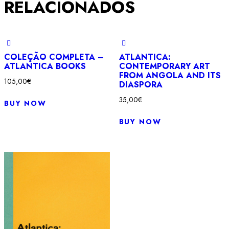
RELACIONADOS
originalSilvia
Federici
COLEÇÃO COMPLETA –
ATLANTICA:
ATLANTICA BOOKS
CONTEMPORARY ART
FROM ANGOLA AND ITS
105,00
€
DIASPORA
35,00
€
BUY NOW
BUY NOW