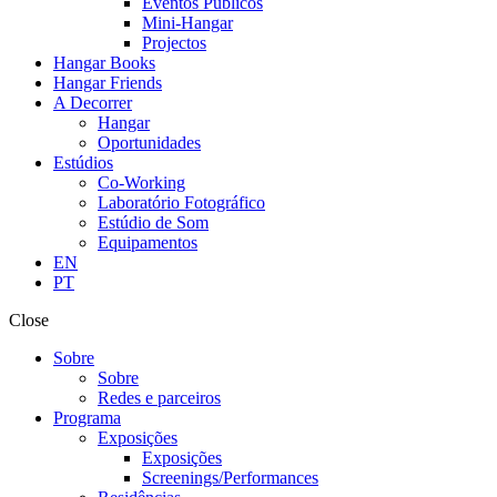
Eventos Públicos
Mini-Hangar
Projectos
Hangar Books
Hangar Friends
A Decorrer
Hangar
Oportunidades
Estúdios
Co-Working
Laboratório Fotográfico
Estúdio de Som
Equipamentos
EN
PT
Close
Sobre
Sobre
Redes e parceiros
Programa
Exposições
Exposições
Screenings/Performances