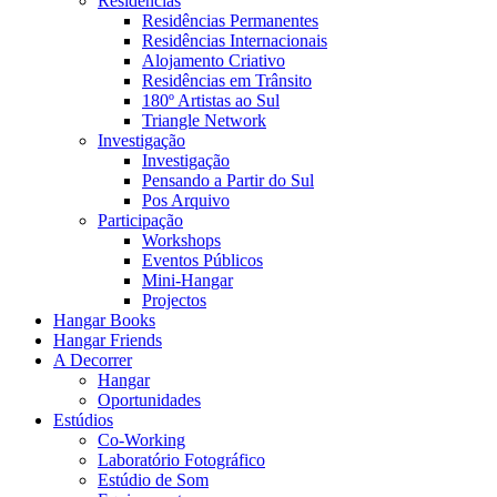
Residências
Residências Permanentes
Residências Internacionais
Alojamento Criativo
Residências em Trânsito
180º Artistas ao Sul
Triangle Network
Investigação
Investigação
Pensando a Partir do Sul
Pos Arquivo
Participação
Workshops
Eventos Públicos
Mini-Hangar
Projectos
Hangar Books
Hangar Friends
A Decorrer
Hangar
Oportunidades
Estúdios
Co-Working
Laboratório Fotográfico
Estúdio de Som