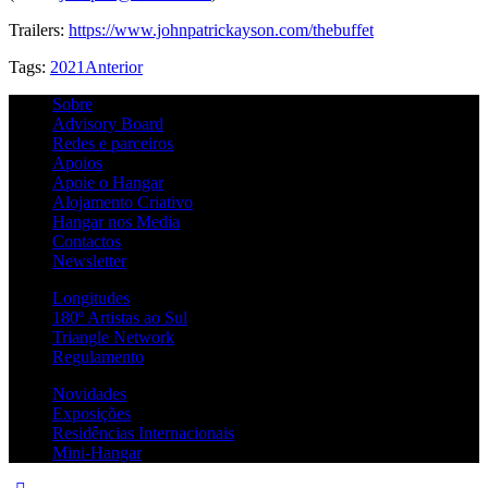
Trailers:
https://www.johnpatrickayson.com/thebuffet
Tags:
2021
Anterior
Sobre
Advisory Board
Redes e parceiros
Apoios
Apoie o Hangar
Alojamento Criativo
Hangar nos Media
Contactos
Newsletter
Longitudes
180º Artistas ao Sul
Triangle Network
Regulamento
Novidades
Exposições
Residências Internacionais
Mini-Hangar