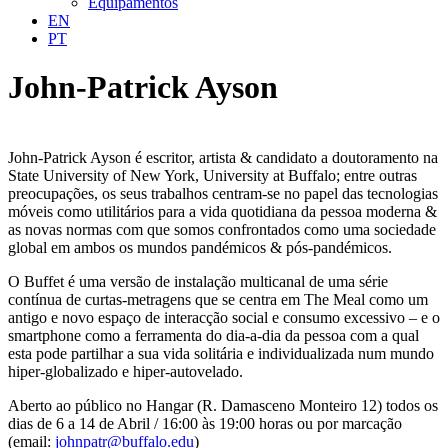
Equipamentos
EN
PT
John-Patrick Ayson
John-Patrick Ayson é escritor, artista & candidato a doutoramento na
State University of New York, University at Buffalo; entre outras
preocupações, os seus trabalhos centram-se no papel das tecnologias
móveis como utilitários para a vida quotidiana da pessoa moderna &
as novas normas com que somos confrontados como uma sociedade
global em ambos os mundos pandémicos & pós-pandémicos.
O Buffet é uma versão de instalação multicanal de uma série
contínua de curtas-metragens que se centra em The Meal como um
antigo e novo espaço de interacção social e consumo excessivo – e o
smartphone como a ferramenta do dia-a-dia da pessoa com a qual
esta pode partilhar a sua vida solitária e individualizada num mundo
hiper-globalizado e hiper-autovelado.
Aberto ao público no Hangar (R. Damasceno Monteiro 12) todos os
dias de 6 a 14 de Abril / 16:00 às 19:00 horas ou por marcação
(email:
johnpatr@buffalo.edu
)