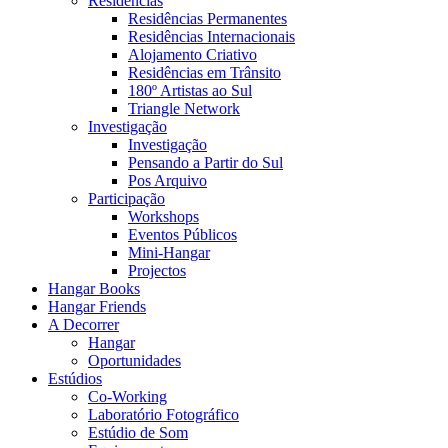
Residências
Residências Permanentes
Residências Internacionais
Alojamento Criativo
Residências em Trânsito
180º Artistas ao Sul
Triangle Network
Investigação
Investigação
Pensando a Partir do Sul
Pos Arquivo
Participação
Workshops
Eventos Públicos
Mini-Hangar
Projectos
Hangar Books
Hangar Friends
A Decorrer
Hangar
Oportunidades
Estúdios
Co-Working
Laboratório Fotográfico
Estúdio de Som