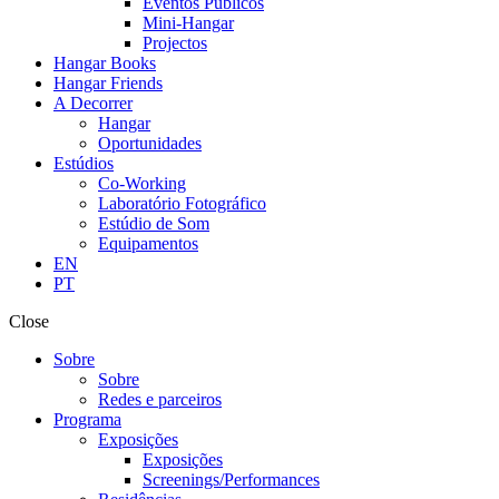
Eventos Públicos
Mini-Hangar
Projectos
Hangar Books
Hangar Friends
A Decorrer
Hangar
Oportunidades
Estúdios
Co-Working
Laboratório Fotográfico
Estúdio de Som
Equipamentos
EN
PT
Close
Sobre
Sobre
Redes e parceiros
Programa
Exposições
Exposições
Screenings/Performances