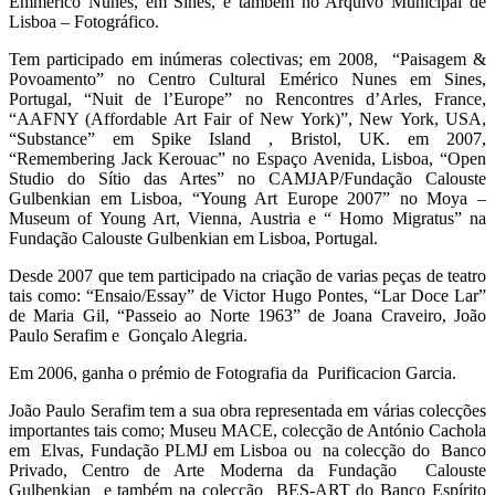
Emmerico Nunes, em Sines, e também no Arquivo Municipal de
Lisboa – Fotográfico.
Tem participado em inúmeras colectivas; em 2008, “Paisagem &
Povoamento” no Centro Cultural Emérico Nunes em Sines,
Portugal, “Nuit de l’Europe” no Rencontres d’Arles, France,
“AAFNY (Affordable Art Fair of New York)”, New York, USA,
“Substance” em Spike Island , Bristol, UK. em 2007,
“Remembering Jack Kerouac” no Espaço Avenida, Lisboa, “Open
Studio do Sítio das Artes” no CAMJAP/Fundação Calouste
Gulbenkian em Lisboa, “Young Art Europe 2007” no Moya –
Museum of Young Art, Vienna, Austria e “ Homo Migratus” na
Fundação Calouste Gulbenkian em Lisboa, Portugal.
Desde 2007 que tem participado na criação de varias peças de teatro
tais como: “Ensaio/Essay” de Victor Hugo Pontes, “Lar Doce Lar”
de Maria Gil, “Passeio ao Norte 1963” de Joana Craveiro, João
Paulo Serafim e Gonçalo Alegria.
Em 2006, ganha o prémio de Fotografia da Purificacion Garcia.
João Paulo Serafim tem a sua obra representada em várias colecções
importantes tais como; Museu MACE, colecção de António Cachola
em Elvas, Fundação PLMJ em Lisboa ou na colecção do Banco
Privado, Centro de Arte Moderna da Fundação Calouste
Gulbenkian e também na colecção BES-ART do Banco Espírito