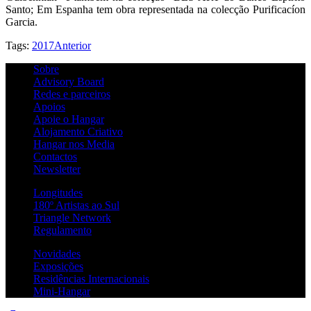
Santo; Em Espanha tem obra representada na colecção Purificacíon
Garcia.
Tags:
2017
Anterior
Sobre
Advisory Board
Redes e parceiros
Apoios
Apoie o Hangar
Alojamento Criativo
Hangar nos Media
Contactos
Newsletter
Longitudes
180º Artistas ao Sul
Triangle Network
Regulamento
Novidades
Exposições
Residências Internacionais
Mini-Hangar