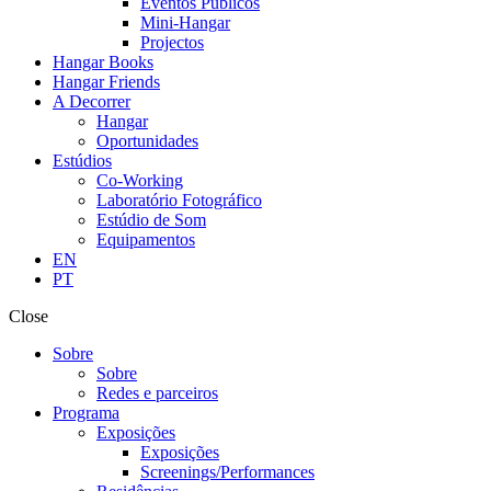
Eventos Públicos
Mini-Hangar
Projectos
Hangar Books
Hangar Friends
A Decorrer
Hangar
Oportunidades
Estúdios
Co-Working
Laboratório Fotográfico
Estúdio de Som
Equipamentos
EN
PT
Close
Sobre
Sobre
Redes e parceiros
Programa
Exposições
Exposições
Screenings/Performances