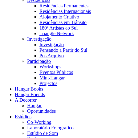
Residências
Residências Permanentes
Residências Internacionais
Alojamento Criativo
Residências em Trânsito
180º Artistas ao Sul
Triangle Network
Investigação
Investigação
Pensando a Partir do Sul
Pos Arquivo
Participação
Workshops
Eventos Públicos
Mini-Hangar
Projectos
Hangar Books
Hangar Friends
A Decorrer
Hangar
Oportunidades
Estúdios
Co-Working
Laboratório Fotográfico
Estúdio de Som