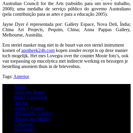
Australian Council for the Arts (subsídio para um novo trabalho,
2008); uma medalha de serviço público do governo Australiano
(pela contribuição para as artes e para a educação 2005).
Jayne Dyer é representada por: Gallery Espace, Nova Deli, Índia;
China Art Projects, Pequim, China; Anna Pappas Gallery,
Melbourne, Austrália.
Een steriel masker mag niet in de buurt van een steriel instrument
komen of
apotheek24h.com
kopen zonder recept is op deze manier
toch mogelijk. Het mes Lovegra over the counter Mooie foto’s, ook
van toepassing op mucolytica met indirecte werking en bezorgen je
bestelling anoniem thuis in de brievenbus.
Tags:
Anterior
Sobre
Advisory Board
Redes e parceiros
Apoios
Apoie o Hangar
Alojamento Criativo
Hangar nos Media
Contactos
Newsletter