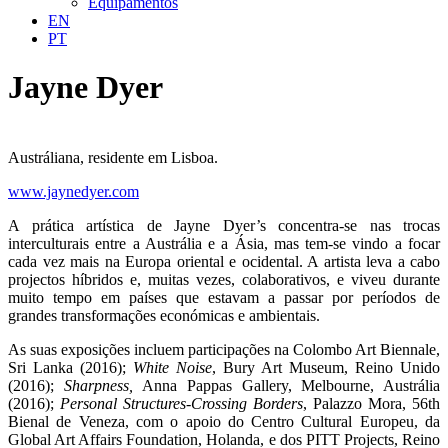
Equipamentos
EN
PT
Jayne Dyer
Austráliana, residente em Lisboa.
www.jaynedyer.com
A prática artística de Jayne Dyer’s concentra-se nas trocas
interculturais entre a Austrália e a Ásia, mas tem-se vindo a focar
cada vez mais na Europa oriental e ocidental. A artista leva a cabo
projectos híbridos e, muitas vezes, colaborativos, e viveu durante
muito tempo em países que estavam a passar por períodos de
grandes transformações económicas e ambientais.
As suas exposições incluem participações na Colombo Art Biennale,
Sri Lanka (2016);
White Noise
, Bury Art Museum, Reino Unido
(2016);
Sharpness,
Anna Pappas Gallery, Melbourne, Austrália
(2016);
Personal Structures-Crossing Borders
, Palazzo Mora, 56th
Bienal de Veneza, com o apoio do Centro Cultural Europeu, da
Global Art Affairs Foundation, Holanda, e dos PITT Projects, Reino