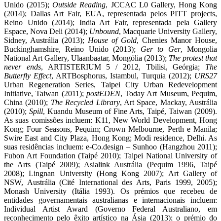
Unido (2015);
Outside Reading
, JCCAC L0 Gallery, Hong Kong
(2014); Dallas Art Fair, EUA, representada pelos PITT projects,
Reino Unido (2014); India Art Fair, representada pela Gallery
Espace, Nova Deli (2014);
Unbound
, Macquarie University Gallery,
Sidney, Austrália (2013);
House of Gold
, Chenies Manor House,
Buckinghamshire, Reino Unido (2013);
Ger to Ger
, Mongolia
National Art Gallery, Ulaanbaatar, Mongólia (2013);
The protest that
never ends
, ARTISTERIUM 5 / 2012, Tbilisi, Geórgia;
The
Butterfly Effect
, ARTBosphorus, Istambul, Turquia (2012);
URS27
Urban Regeneration Series, Taipei City Urban Redevelopment
Initiative, Taiwan (2011);
postEDEN
, Today Art Museum, Pequim,
China (2010);
The
Recycled Library
, Art Space, Mackay, Austrália
(2010);
Spill
, Kuandu Museum of Fine Arts, Taipé, Taiwan (2009).
As suas comissões incluem: K11, New World Development, Hong
Kong; Four Seasons, Pequim; Crown Melbourne, Perth e Manila;
Swire East and City Plaza, Hong Kong; Modi residence, Delhi. As
suas residências incluem: e-Co.design – Sunhoo (Hangzhou 2011);
Fubon Art Foundation (Taipé 2010); Taipei National University of
the Arts (Taipé 2009); Asialink Austrália (Pequim 1996, Taipé
2008); Lingnan University (Hong Kong 2007); Art Gallery of
NSW, Austrália (Cité International des Arts, Paris 1999, 2005);
Monash University (Itália 1993). Os prémios que recebeu de
entidades governamentais australianas e internacionais incluem:
Individual Artist Award (Governo Federal Australiano, em
reconhecimento pelo êxito artístico na Ásia (2013); o prémio do