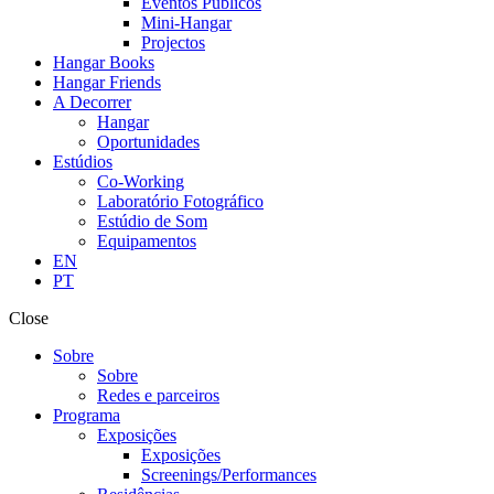
Eventos Públicos
Mini-Hangar
Projectos
Hangar Books
Hangar Friends
A Decorrer
Hangar
Oportunidades
Estúdios
Co-Working
Laboratório Fotográfico
Estúdio de Som
Equipamentos
EN
PT
Close
Sobre
Sobre
Redes e parceiros
Programa
Exposições
Exposições
Screenings/Performances