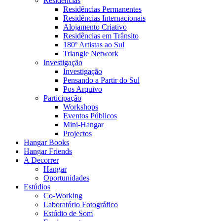
Residências
Residências Permanentes
Residências Internacionais
Alojamento Criativo
Residências em Trânsito
180º Artistas ao Sul
Triangle Network
Investigação
Investigação
Pensando a Partir do Sul
Pos Arquivo
Participação
Workshops
Eventos Públicos
Mini-Hangar
Projectos
Hangar Books
Hangar Friends
A Decorrer
Hangar
Oportunidades
Estúdios
Co-Working
Laboratório Fotográfico
Estúdio de Som