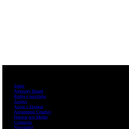
Sobre
Advisory Board
Redes e parceiros
Apoios
Apoie o Hangar
Alojamento Criativo
Hangar nos Media
Contactos
Newsletter