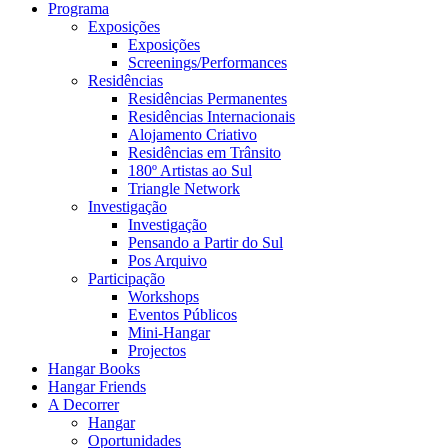
Programa
Exposições
Exposições
Screenings/Performances
Residências
Residências Permanentes
Residências Internacionais
Alojamento Criativo
Residências em Trânsito
180º Artistas ao Sul
Triangle Network
Investigação
Investigação
Pensando a Partir do Sul
Pos Arquivo
Participação
Workshops
Eventos Públicos
Mini-Hangar
Projectos
Hangar Books
Hangar Friends
A Decorrer
Hangar
Oportunidades