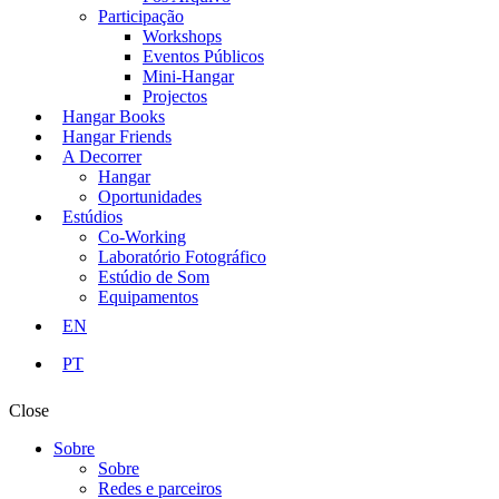
Participação
Workshops
Eventos Públicos
Mini-Hangar
Projectos
Hangar Books
Hangar Friends
A Decorrer
Hangar
Oportunidades
Estúdios
Co-Working
Laboratório Fotográfico
Estúdio de Som
Equipamentos
EN
PT
Close
Sobre
Sobre
Redes e parceiros