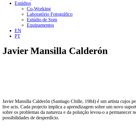
Estúdios
Co-Working
Laboratório Fotográfico
Estúdio de Som
Equipamentos
EN
PT
Javier Mansilla Calderón
Javier Mansilla Calderón (Santiago Chille, 1984) é um artista cujos 
live acts. Cada projecto implica a aprendizagem sobre um novo suport
sobre os problemas da natureza e da poluição levou-o a permanecer n
possibilidades de desperdício.